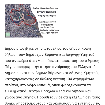
brandi
lyons
teaches
you
the
meaning
of
pain.
pornhun
Δημοσιοποιήθηκε στην ιστοσελίδα του δήμου, κοινή
hd
porn
δήλωση των δημάρχων Βύρωνα και Δάφνης-Υμηττού
που αναφέρει ότι: «Με πρόσφατη απόφασή του ο Άρειος
Πάγος απέρριψε την αίτηση αναίρεσης του Ελληνικού
Δημοσίου και των Δήμων Βύρωνα και Δάφνης-Υμηττού,
κατοχυρώνοντας σε ιδιώτες έκταση 104 στρεμμάτων
περίπου, στο Λόφο Κοπανά, όπου φιλοξενούνται τα
εμβληματικά Θέατρα Βράχων αλλά και γήπεδα και
χώροι αναψυχής». Προσθέτουν δε ότι η εξέλιξη δεν τους
βρήκε απροετοίμαστους και σκοπεύουν να εντείνουν τις