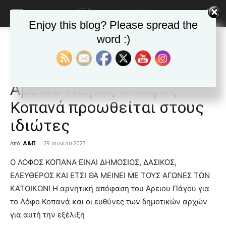
Enjoy this blog? Please spread the
word :)
Αρχική
ΒΥΡΩΝΑΣ
Ανακοινώσεις - Δελτία τύπου
ΒΥΡΩΝΑΣ
Ανακοινώσεις - Δελτία τύπου
Δημοφιλή άρθρα
ΑΡ.ΠΑ: Με την αβάντα του
Αρείου Πάγου, ο λόφος
Κοπανά προωθείται στους
ιδιώτες
Από
Δ&Π
-
29 Ιουνίου 2023
blonde
Ο ΛΟΦΟΣ ΚΟΠΑΝΑ ΕΙΝΑΙ ΔΗΜΟΣΙΟΣ, ΔΑΣΙΚΟΣ,
lesbians
ΕΛΕΥΘΕΡΟΣ ΚΑΙ ΕΤΣΙ ΘΑ ΜΕΙΝΕΙ ΜΕ ΤΟΥΣ ΑΓΩΝΕΣ ΤΩΝ
very
ΚΑΤΟΙΚΩΝ! Η αρνητική απόφαση του Άρειου Πάγου για
hot
το Λόφο Κοπανά και οι ευθύνες των δημοτικών αρχών
cam
show.
για αυτή την εξέλιξη
desi
xxx