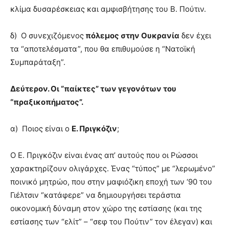
κλίμα δυσαρέσκειας και αμφισβήτησης του Β. Πούτιν.
δ) Ο συνεχιζόμενος
πόλεμος στην Ουκρανία
δεν έχει
τα “αποτελέσματα”, που θα επιθυμούσε η “Νατοϊκή
Συμπαράταξη”.
Δεύτερον. Οι “παίκτες” των γεγονότων του
“πραξικοπήματος”.
α) Ποιος είναι ο
Ε. Πριγκόζιν
;
Ο Ε. Πριγκόζιν είναι ένας απ’ αυτούς που οι Ρώσσοι
χαρακτηρίζουν ολιγάρχες. Ένας “τύπος” με “λερωμένο”
ποινικό μητρώο, που στην μαφιόζικη εποχή των ‘90 του
Γιέλτσιν “κατάφερε” να δημιουργήσει τεράστια
οικονομική δύναμη στον χώρο της εστίασης (και της
εστίασης των “ελίτ” – “σεφ του Πούτιν” τον έλεγαν) και