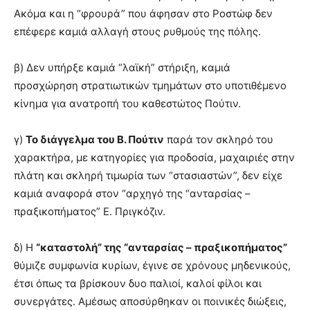
Ακόμα και η “φρουρά” που άφησαν στο Ροστώφ δεν
επέφερε καμιά αλλαγή στους ρυθμούς της πόλης.
β) Δεν υπήρξε καμιά “λαϊκή” στήριξη, καμιά
προσχώρηση στρατιωτικών τμημάτων στο υποτιθέμενο
κίνημα για ανατροπή του καθεστώτος Πούτιν.
γ)
Το διάγγελμα του Β. Πούτιν
παρά τον σκληρό του
χαρακτήρα, με κατηγορίες για προδοσία, μαχαιριές στην
πλάτη και σκληρή τιμωρία των “στασιαστών”, δεν είχε
καμιά αναφορά στον “αρχηγό της “ανταρσίας –
πραξικοπήματος” Ε. Πριγκόζιν.
δ) Η
“καταστολή” της “ανταρσίας – πραξικοπήματος”
θύμιζε συμφωνία κυρίων, έγινε σε χρόνους μηδενικούς,
έτσι όπως τα βρίσκουν δυο παλιοί, καλοί φίλοι και
συνεργάτες. Αμέσως αποσύρθηκαν οι ποινικές διώξεις,