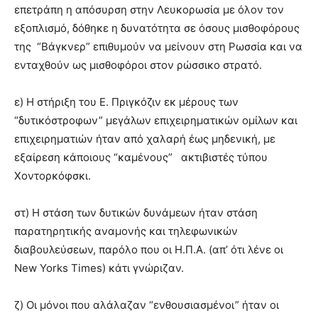
επετράπη η απόσυρση στην Λευκορωσία με όλον τον
εξοπλισμό, δόθηκε η δυνατότητα σε όσους μισθοφόρους
της “Βάγκνερ” επιθυμούν να μείνουν στη Ρωσσία και να
ενταχθούν ως μισθοφόροι στον ρώσσικο στρατό.
ε) Η στήριξη του Ε. Πριγκόζιν εκ μέρους των
“δυτικόστροφων” μεγάλων επιχειρηματικών ομίλων και
επιχειρηματιών ήταν από χαλαρή έως μηδενική, με
εξαίρεση κάποιους “καμένους” ακτιβιστές τύπου
Χοντορκόφσκι.
στ) Η στάση των δυτικών δυνάμεων ήταν στάση
παρατηρητικής αναμονής και τηλεφωνικών
διαβουλεύσεων, παρόλο που οι Η.Π.Α. (απ’ ότι λένε οι
New Yorks Times) κάτι γνώριζαν.
ζ) Οι μόνοι που αλάλαζαν “ενθουσιασμένοι” ήταν οι