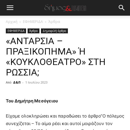
Αρχική
ΕΦΗΜΕΡΙΔΑ
Άρθρα
ΕΦΗΜΕΡΙΔΑ
Άρθρα
Δημοφιλή άρθρα
«ΑΝΤΑΡΣΙΑ –
ΠΡΑΞΙΚΟΠΗΜΑ» Ή
«ΚΟΥΚΛΟΘΕΑΤΡΟ» ΣΤΗ
ΡΩΣΣΙΑ;
Από
Δ&Π
-
1 Ιουλίου 2023
blonde
lesbians
Του Δημήτρη Μεσόγειου
very
hot
Είχαμε ολοκληρώσει και παραδώσει το άρθρο“Ο πόλεμος
cam
show.
συνεχίζεται – Το αίμα ρέει και αυτοί μοιράζουν τον
desi
xxx