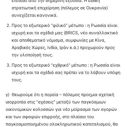
επίπεδο από την σημερινή εξουσία. Η ειδική
στρατιωτική επιχείρηση (πόλεμος σε Ουκρανία)
συνεχίζεται κανονικά.
Προς το εξωτερικό “φιλικό” μέτωπο : η Ρωσσία είναι
ισχυρή και τα σχέδιά μας (BRICS, νέο συναλλακτικό
και αποθεματικό νόμισμα, συμφωνίες με Κίνα,
Αραβικές Χώρες, Ινδία, Ιράν κ.ά.) προχωρούν προς
την υλοποίησή τους.
Προς το εξωτερικό “εχθρικό” μέτωπο : η Ρωσσία είναι
ισχυρή και τα σχέδιά σας πρέπει να το λάβουν υπόψη
τους.
γ) Θεωρούμε ότι η πορεία – πόλεμος προςμια σχετική
ισορροπία στις “σχέσεις” μεταξύ των παγκόσμιων
οικονομικών κολοσσών για νέο μοίρασμα των αγορών
και των σφαιρών επιρροής, στο πλαίσιο του
παγκοσμιοποιημένου ολοκληρωτικού καπιταλισμού, θα