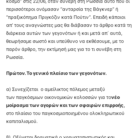
κόσμο” στις 22/06, όταν συνέβη στη Ρωσσία αυτό που οι
brandi
περισσότεροι ονόμασαν “ανταρσία της Βάγκνερ” ή
lyons
“πραξικόπημα Πριγκόζιν κατά Πούτιν”. Επειδή κάποιοι
teaches
απ’ τους αναγνώστες μας θα διάβασαν το άρθρο κατά τη
you
the
διάρκεια αυτών των γεγονότων ή και μετά απ΄ αυτά,
meaning
θεωρήσαμε σωστό και υπεύθυνο να εκθέσουμε, με το
of
παρόν άρθρο, την εκτίμησή μας για το τι συνέβη στη
pain.
Ρωσσία.
pornhun
hd
porn
Πρώτον. Το γενικό πλαίσιο των γεγονότων.
α) Συνεχίζεται ο αμείλικτος πόλεμος μεταξύ
των παγκόσμιων οικονομικών κολοσσών για το
νέο
μοίρασμα των αγορών και των σφαιρών επιρροής,
στο πλαίσιο του παγκοσμιοποιημένου ολοκληρωτικού
καπιταλισμού.
β) Οξύνεται δραματικά ο χρηματοπιστωτικός και