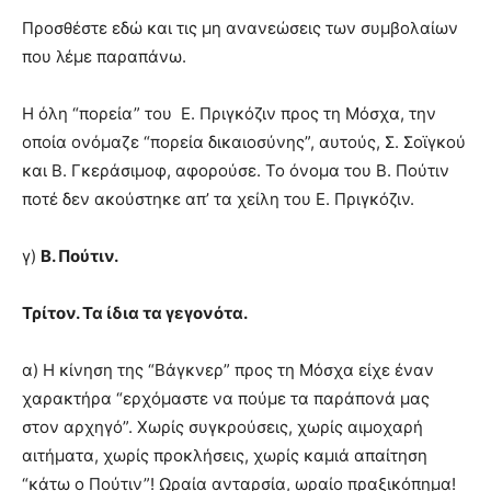
Προσθέστε εδώ και τις μη ανανεώσεις των συμβολαίων
που λέμε παραπάνω.
Η όλη “πορεία” του Ε. Πριγκόζιν προς τη Μόσχα, την
οποία ονόμαζε “πορεία δικαιοσύνης”, αυτούς, Σ. Σοϊγκού
και Β. Γκεράσιμοφ, αφορούσε. Το όνομα του Β. Πούτιν
ποτέ δεν ακούστηκε απ’ τα χείλη του Ε. Πριγκόζιν.
γ)
Β. Πούτιν.
Τρίτον. Τα ίδια τα γεγονότα.
α) Η κίνηση της “Βάγκνερ” προς τη Μόσχα είχε έναν
χαρακτήρα “ερχόμαστε να πούμε τα παράπονά μας
στον αρχηγό”. Χωρίς συγκρούσεις, χωρίς αιμοχαρή
αιτήματα, χωρίς προκλήσεις, χωρίς καμιά απαίτηση
“κάτω ο Πούτιν”! Ωραία ανταρσία, ωραίο πραξικόπημα!