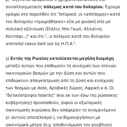
συναλλαγματικός
πόλεμος κατά του δολαρίου.
Έχουμε
γράψει στο παρελθόν ότι “
Ιστορικά, οι «απόπειρες» κατά
του δολαρίου «τιμωρήθηκαν» είτε με φυσική είτε με
πολιτική εξόντωση (Στάλιν, Ντε Γκωλ, Αλλιέντε,
Καντάφι…
)” και ότι “..
.ο πόλεμος κατά του δολαρίου
αποτελεί
casus
belli
για τις Η.Π.Α
.”.
γ)
Εντός της Ρωσίας εκτυλίσσεται μεγάλη διαμάχη
μεταξύ αυτών που επιθυμούν τη συνέχιση των στενών
οικονομικών δεσμών με την Δύση και αυτών που
επιδιώκουν απαγκίστρωση από τη Δύση και ενίσχυση
των δεσμών με Ασία, Αραβικές Χώρες, Αφρική κ.ά. Οι
“δυτικόστροφοι παίκτες” (και εκ των έσω της ρώσσικης
κυβέρνησης) προσπαθούν, (αφού οι εξωτερικές
οικονομικές κυρώσεις δεν απέφεραν το αναμενόμενο
γι’ αυτούς αποτέλεσμα ), να δημιουργήσουν με
οικονομικά μέτρα (π.χ. αποδυνάμωση του ρουβλιού)