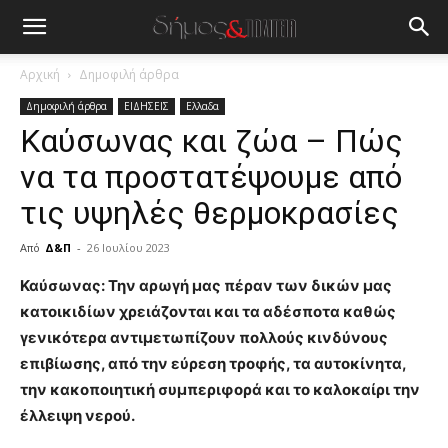
Αρχική
Δημοφιλή άρθρα
Δημοφιλή άρθρα
ΕΙΔΗΣΕΙΣ
Ελλαδα
Καύσωνας και ζώα – Πώς
να τα προστατέψουμε από
τις υψηλές θερμοκρασίες
Από
Δ&Π
-
26 Ιουλίου 2023
blonde
Καύσωνας: Την αρωγή μας πέραν των δικών μας
lesbians
κατοικιδίων χρειάζονται και τα αδέσποτα καθώς
very
γενικότερα αντιμετωπίζουν πολλούς κινδύνους
hot
επιβίωσης, από την εύρεση τροφής, τα αυτοκίνητα,
cam
show.
την κακοποιητική συμπεριφορά και το καλοκαίρι την
desi
xxx
έλλειψη νερού.
brandi