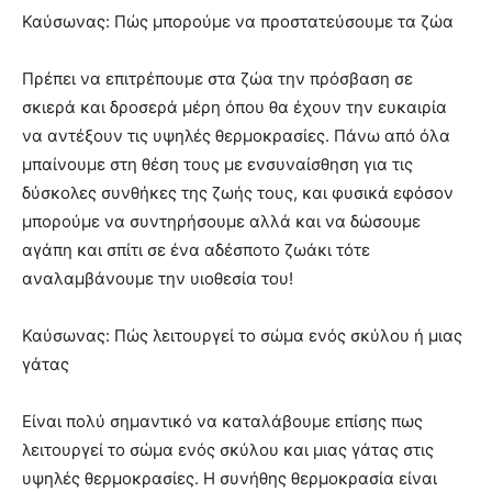
lyons
Καύσωνας: Πώς μπορούμε να προστατεύσουμε τα ζώα
teaches
you
the
Πρέπει να επιτρέπουμε στα ζώα την πρόσβαση σε
meaning
σκιερά και δροσερά μέρη όπου θα έχουν την ευκαιρία
of
να αντέξουν τις υψηλές θερμοκρασίες. Πάνω από όλα
pain.
μπαίνουμε στη θέση τους με ενσυναίσθηση για τις
pornhun
hd
δύσκολες συνθήκες της ζωής τους, και φυσικά εφόσον
porn
μπορούμε να συντηρήσουμε αλλά και να δώσουμε
αγάπη και σπίτι σε ένα αδέσποτο ζωάκι τότε
αναλαμβάνουμε την υιοθεσία του!
Καύσωνας: Πώς λειτουργεί το σώμα ενός σκύλου ή μιας
γάτας
Είναι πολύ σημαντικό να καταλάβουμε επίσης πως
λειτουργεί το σώμα ενός σκύλου και μιας γάτας στις
υψηλές θερμοκρασίες. Η συνήθης θερμοκρασία είναι