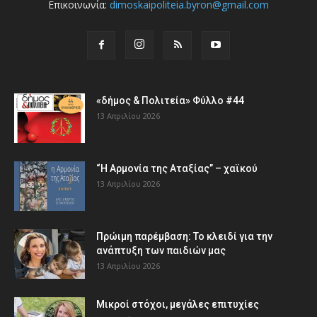
Επικοινωνία:
dimoskaipoliteia.byron@gmail.com
«δήμος & Πολιτεία» Φύλλο #44
13 Απριλίου 2026
“Η Αρμονία της Αταξίας” – χαϊκού
13 Απριλίου 2026
Πρώιμη παρέμβαση: Το κλειδί για την
ανάπτυξη των παιδιών µας
13 Απριλίου 2026
Μικροί στόχοι, μεγάλες επιτυχίες