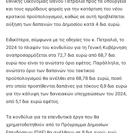
Εθνικής Οικονομίας Θάνου Πετραλιά προς τα υπουργεία
brandi
και τους αρμόδιους φορείς για την κατάρτιση του νέου
lyons
κρατικού προϋπολογισμού, καθώς σε αυτή προβλέπεται
teaches
αύξηση των δαπανών του Δημοσίου κατά 4 δισ. ευρώ.
you
the
meaning
Ειδικότερα, σύμφωνα με τις οδηγίες του κ. Πετραλιά, το
of
2024 το πλαφόν του κονδυλίου για τη Γενική Κυβέρνηση
pain.
αναπροσαρμόζεται στα 72,7 δισ. ευρώ από 68,7 δισ.
pornhun
hd
ευρώ που είναι το ανώτατο όριο εφέτος. Παράλληλα, το
porn
ανώτατο όριο των δαπανών του τακτικού
προϋπολογισμού θα ανέλθει στα 68,78 δισ. ευρώ, ποσό
στο οποίο προστίθενται δαπάνες για τόκους 6,9 δισ. ευρώ
για την κάλυψη των δανειακών υποχρεώσεων του 2024,
από 5,1 δισ. ευρώ εφέτος.
Τα κονδύλια για τα επενδυτικά έργα που θα
χρηματοδοτηθούν από το Πρόγραμμα Δημοσίων
Επενδύσεων (ΠΔΕ) θα ανέλθουν σε 8 δισ. ευρώ, ενώ