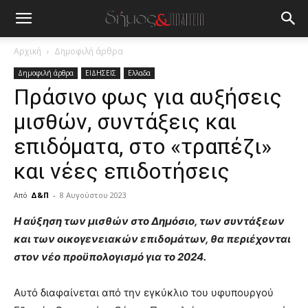
Αρχική
Δημοφιλή άρθρα
Δημοφιλή άρθρα
ΕΙΔΗΣΕΙΣ
Ελλαδα
Πράσινο φως για αυξήσεις
μισθών, συντάξεις και
επιδόματα, στο «τραπέζι»
και νέες επιδοτήσεις
Από
Δ&Π
-
8 Αυγούστου 2023
blonde
Η αύξηση των μισθών στο Δημόσιο, των συντάξεων
lesbians
και των οικογενειακών επιδομάτων, θα περιέχονται
very
στον νέο προϋπολογισμό για το 2024.
hot
cam
show.
Αυτό διαφαίνεται από την εγκύκλιο του υφυπουργού
desi
xxx