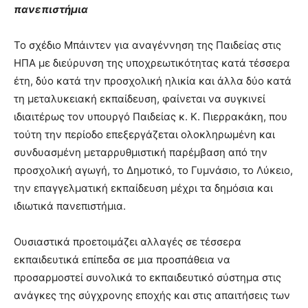
show.
πανεπιστήμια
desi
xxx
brandi
Το σχέδιο Μπάιντεν για αναγέννηση της Παιδείας στις
lyons
ΗΠΑ με διεύρυνση της υποχρεωτικότητας κατά τέσσερα
teaches
έτη, δύο κατά την προσχολική ηλικία και άλλα δύο κατά
you
the
τη μεταλυκειακή εκπαίδευση, φαίνεται να συγκινεί
meaning
ιδιαιτέρως τον υπουργό Παιδείας κ. Κ. Πιερρακάκη, που
of
τούτη την περίοδο επεξεργάζεται ολοκληρωμένη και
pain.
συνδυασμένη μεταρρυθμιστική παρέμβαση από την
pornhun
hd
προσχολική αγωγή, το Δημοτικό, το Γυμνάσιο, το Λύκειο,
porn
την επαγγελματική εκπαίδευση μέχρι τα δημόσια και
ιδιωτικά πανεπιστήμια.
Ουσιαστικά προετοιμάζει αλλαγές σε τέσσερα
εκπαιδευτικά επίπεδα σε μια προσπάθεια να
προσαρμοστεί συνολικά το εκπαιδευτικό σύστημα στις
ανάγκες της σύγχρονης εποχής και στις απαιτήσεις των