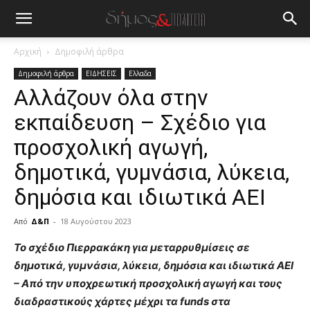
Αρχική
Δημοφιλή άρθρα
Δημοφιλή άρθρα
ΕΙΔΗΣΕΙΣ
Ελλαδα
Αλλάζουν όλα στην
εκπαίδευση – Σχέδιο για
προσχολική αγωγή,
δημοτικά, γυμνάσια, λύκεια,
δημόσια και ιδιωτικά ΑΕΙ
Από
Δ&Π
-
18 Αυγούστου 2023
blonde
Το σχέδιο Πιερρακάκη για μεταρρυθμίσεις σε
lesbians
δημοτικά, γυμνάσια, λύκεια, δημόσια και ιδιωτικά ΑΕΙ
very
– Από την υποχρεωτική προσχολική αγωγή και τους
hot
διαδραστικούς χάρτες μέχρι τα funds στα
cam