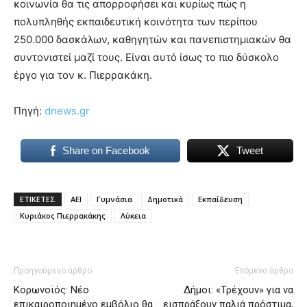
κοινωνία θα τις απορροφήσει και κυρίως πώς η
πολυπληθής εκπαιδευτική κοινότητα των περίπου
250.000 δασκάλων, καθηγητών και πανεπιστημιακών θα
συντονιστεί μαζί τους. Είναι αυτό ίσως το πιο δύσκολο
έργο για τον κ. Πιερρακάκη.
Πηγή:
dnews.gr
Share on Facebook
Tweet
ΕΤΙΚΕΤΕΣ
ΑΕΙ
Γυμνάσια
Δημοτικά
Εκπαίδευση
Κυριάκος Πιερρακάκης
Λύκεια
Προηγούμενο άρθρο
Επόμενο άρθρο
Κορωνοϊός: Νέο
Δήμοι: «Τρέχουν» για να
επικαιροποιημένο εμβόλιο θα
εισπράξουν παλιά πρόστιμα,