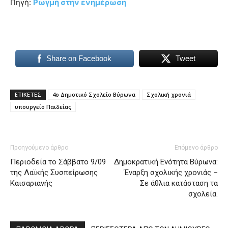
Πηγή:
Ρωγμή στην ενημέρωση
Share on Facebook
Tweet
ΕΤΙΚΕΤΕΣ
4ο Δημοτικό Σχολείο Βύρωνα
Σχολική χρονιά
υπουργείο Παιδείας
Προηγούμενο άρθρο
Επόμενο άρθρο
Περιοδεία το Σάββατο 9/09
Δημοκρατική Ενότητα Βύρωνα:
της Λαϊκής Συσπείρωσης
Έναρξη σχολικής χρονιάς –
Καισαριανής
Σε άθλια κατάσταση τα
σχολεία.