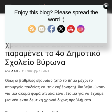
Enjoy this blog? Please spread the
word :)
Αρχική
Δημοφιλή άρθρα
Δημοφιλή άρθρα
ΒΥΡΩΝΑΣ
Τα νέα της Πόλης
Αρχίζει η νέα σχολική
χρονιά 2023-2024. Κλειστό
παραμένει το 4ο Δημοτικό
Σχολείο Βύρωνα
Από
Δ&Π
-
11 Σεπτεμβρίου 2023
blonde
Όλες οι βαθμίδες εξουσίας (από το Δήμο μέχρι το
lesbians
υπουργείο παιδείας και την κυβέρνηση) διαβεβαιώνουν
very
για μια ακόμα φορά ότι όλα είναι έτοιμα για να έχουμε
hot
μια νέα εκπαιδευτική χρονιά δίχως προβλήματα.
cam
show.
desi
xxx