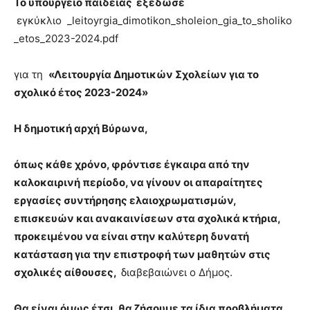
Το υπουργείο παιδείας εξέδωσε
brandi
εγκύκλιο _leitoyrgia_dimotikon_sholeion_gia_to_sholiko
lyons
_etos_2023-2024.pdf
teaches
you
the
για τη
«Λειτουργία Δημοτικών Σχολείων για το
meaning
σχολικό έτος 2023-2024»
of
pain.
Η δημοτική αρχή Βύρωνα,
pornhun
hd
porn
όπως κάθε χρόνο, φρόντισε έγκαιρα από την
καλοκαιρινή περίοδο, να γίνουν οι απαραίτητες
εργασίες συντήρησης ελαιοχρωματισμών,
επισκευών και ανακαινίσεων στα σχολικά κτήρια,
προκειμένου να είναι στην καλύτερη δυνατή
κατάσταση για την επιστροφή των μαθητών στις
σχολικές αίθουσες,
διαβεβαιώνει ο Δήμος.
Θα είναι όμως έτσι, θα ζήσουμε τα ίδια προβλήματα