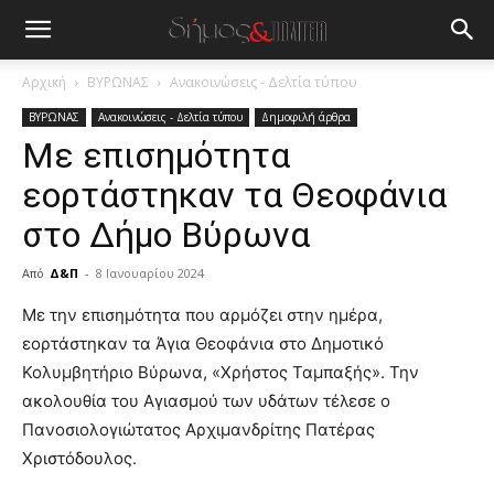
Αρχική
ΒΥΡΩΝΑΣ
Ανακοινώσεις - Δελτία τύπου
ΒΥΡΩΝΑΣ
Ανακοινώσεις - Δελτία τύπου
Δημοφιλή άρθρα
Με επισημότητα
εορτάστηκαν τα Θεοφάνια
στο Δήμο Βύρωνα
Από
Δ&Π
-
8 Ιανουαρίου 2024
blonde
Με την επισημότητα που αρμόζει στην ημέρα,
lesbians
εορτάστηκαν τα Άγια Θεοφάνια στο Δημοτικό
very
Κολυμβητήριο Βύρωνα, «Χρήστος Ταμπαξής». Την
hot
ακολουθία του Αγιασμού των υδάτων τέλεσε ο
cam
show.
Πανοσιολογιώτατος Αρχιμανδρίτης Πατέρας
desi
xxx
Χριστόδουλος.
brandi