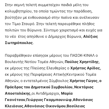
lyons
Στην σεμνή τελετή συμμετείχαν παιδιά μέλη του
teaches
κολυμβητηρίου, τα οποία τιμώντας την παράδοση,
you
the
βούτηξαν με ενθουσιασμό στην πισίνα και ανέλκυσαν
meaning
τον Τίμιο Σταυρό. Στην τελετή παρευρέθηκε πλήθος
of
πολιτών του Βύρωνα. Σύντομο χαιρετισμό και ευχές για
pain.
το νέο έτος απηύθυνε ο Δήμαρχος Βύρωνα,
Αλέξιος
pornhun
hd
Σωτηρόπουλος
.
porn
Παραβρέθηκαν επίσηςεκ μέρους του ΠΑΣΟΚ-ΚΙΝΑΛ ο
Βουλευτής Νοτίου Τομέα Αθηνών,
Παύλος Χρηστίδης
,
εκ μέρους της Πλεύσης Ελευθερίας ο
Χρήστος Αρίδας,
εκ μέρους της Περιφέρειας ΑττικήςΚεντρικού Τομέα
Αθηνών, ο εντεταλμένος Σύμβουλος
Χρήστος Γώγος, ο
Πρόεδρος του Δημοτικού Συμβουλίου, Νεκτάριος
Αποστολάκης,
οι Αντιδήμαρχοι,
Μαρία
Γκανέτσου
,
Γεώργιος Γκαρμπουνώφ
,
Αθανάσιος
Κλειάσιος
,
Αθανάσιος Οικονόμου
,
Βασίλειος