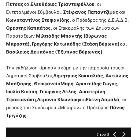
Πέτσας
και
Ελευθέριος Τριανταφύλλου
, οι
Εντεταλμένοι Σύμβουλοι,
Στέφανος Παπαντζίμας
και
Κωνσταντίνος Στεφανίδης
, ο Πρόεδρος της Δ.Ε.Α.Δ.Β.
Ορέστης Καππάτος
, οι Επικεφαλής των Δημοτικών
Παρατάξεων
Μιλτιάδης Μπαντής (Βύρωνας
Μπροστά), Γρηγόρης Κατωπόδης (Στάση Βύρωνα)
και
Βασίλειος Δεμπόνος (Έξυπνος Βύρωνας)
.
Την εκδήλωση τίμησαν ακόμη με την παρουσία τουςοι
Δημοτικοί Σύμβουλοι,
Δημήτριος Κοκκαλιάς
,
Αντώνιος
Μπόζιαρης
,
ΘεοφανείαΜαρή
,
Αριστείδης Γώγος
,
Ιουλία Κιούπη
,
Γεώργιος Λέλος
,
Αικατερίνη
Σφακιανάκη
,
Λεμονιά Κλωνάρη
και
Ελένη Δαμαλά
, εκ
μέρους του Συνδέσμου «Μπάϊρον» ο Πρόεδρος
Πάνος
Τριγάζης
.
1
του 3