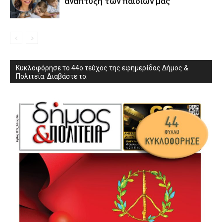
ανάπτυξη των παιδιών µας
Κυκλοφόρησε το 44ο τεύχος της εφημερίδας Δήμος &
Πολιτεία. Διαβάστε το: