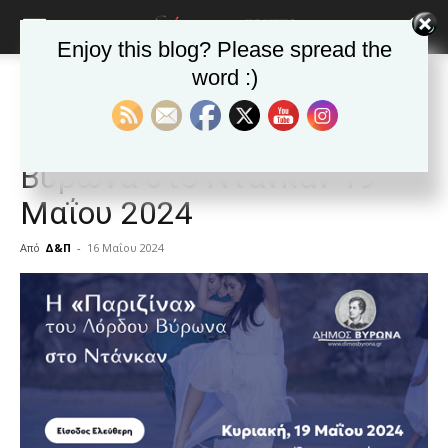
Enjoy this blog? Please spread the
word :)
Αρχική
ΒΥΡΩΝΑΣ
Ανακοινώσεις - Δελτία τύπου
ΒΥΡΩΝΑΣ
Ανακοινώσεις - Δελτία τύπου
Δημοφιλή άρθρα
Η «Παριζίνα» του Λόρδου
Βύρωνα στο Ντάνκαν 19
Μαΐου 2024
Από
Δ&Π
-
16 Μαΐου 2024
blonde
lesbians
very
hot
cam
show.
desi
xxx
brandi