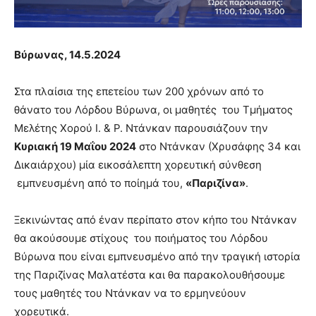
lyons
teaches
you
the
Βύρωνας, 14.5.2024
meaning
of
Στα πλαίσια της επετείου των 200 χρόνων από το
pain.
pornhun
θάνατο του Λόρδου Βύρωνα, οι μαθητές του Τμήματος
hd
Μελέτης Χορού Ι. & Ρ. Ντάνκαν παρουσιάζουν την
porn
Κυριακή 19 Μαΐου 2024
στο Ντάνκαν (Χρυσάφης 34 και
Δικαιάρχου) μία εικοσάλεπτη χορευτική σύνθεση
εμπνευσμένη από το ποίημά του,
«Παριζίνα»
.
Ξεκινώντας από έναν περίπατο στον κήπο του Ντάνκαν
θα ακούσουμε στίχους του ποιήματος του Λόρδου
Βύρωνα που είναι εμπνευσμένο από την τραγική ιστορία
της Παριζίνας Μαλατέστα και θα παρακολουθήσουμε
τους μαθητές του Ντάνκαν να το ερμηνεύουν
χορευτικά.