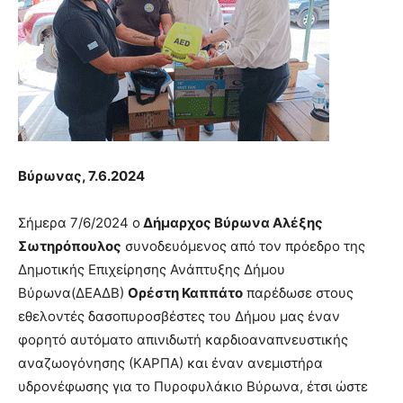
show.
desi
xxx
brandi
lyons
teaches
you
the
meaning
of
Βύρωνας,
7
.
6
.2024
pain.
pornhun
hd
Σήμερα 7/6/2024 ο
Δήμαρχος Βύρωνα Αλέξης
porn
Σωτηρόπουλος
συνοδευόμενος από τον πρόεδρο της
Δημοτικής Επιχείρησης Ανάπτυξης Δήμου
Βύρωνα(ΔΕΑΔΒ)
Ορέστη Καππάτο
παρέδωσε στους
εθελοντές δασοπυροσβέστες του Δήμου μας έναν
φορητό αυτόματο απινιδωτή καρδιοαναπνευστικής
αναζωογόνησης (ΚΑΡΠΑ) και έναν ανεμιστήρα
υδρονέφωσης για το Πυροφυλάκιο Βύρωνα, έτσι ώστε