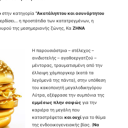
ρ
στην κατηγορία
“Ακατάληπτου και ασυνάρτητου
ερδίσει… η προστάτιδα των κατατρεγμένων, η
ουρού της μεσημεριανής ζώνης, Κα
ΖΗΝΑ
Η παρουσιάστρια – στέλεχος –
ανιδιοτελής – αγαθοεργατζού –
μέντορας, τραυματισμένη από την
έλλειψη χάμποργκερ (κατά τα
λεγόμενά της πάντα), στην υπόθεση
του κακοποιητή μεγαλοδικηγόρου
Λύτρα, εξέφρασε την συμπόνια της
εμμέσως πλην σαφώς
για την
καριέρα τη μεγάλη που
καταστρέφεται
και ουχί
για το θύμα
της ενδοοικογενειακής βίας. (
Να