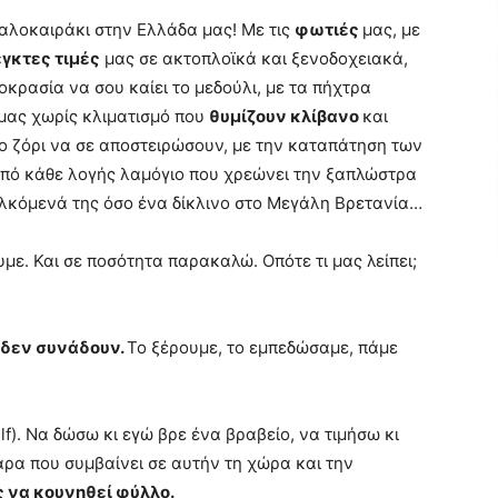
λοκαιράκι στην Ελλάδα μας! Με τις
φωτιές
μας, με
γκτες τιμές
μας σε ακτοπλοϊκά και ξενοδοχειακά,
οκρασία να σου καίει το μεδούλι, με τα πήχτρα
μας χωρίς κλιματισμό που
θυμίζουν κλίβανο
και
ο ζόρι να σε αποστειρώσουν, με την καταπάτηση των
πό κάθε λογής λαμόγιο που χρεώνει την ξαπλώστρα
ελκόμενά της όσο ένα δίκλινο στο Μεγάλη Βρετανία…
με. Και σε ποσότητα παρακαλώ. Οπότε τι μας λείπει;
 δεν συνάδουν.
Το ξέρουμε, το εμπεδώσαμε, πάμε
lf). Να δώσω κι εγώ βρε ένα βραβείο, να τιμήσω κι
ρα που συμβαίνει σε αυτήν τη χώρα και την
 να κουνηθεί φύλλο.