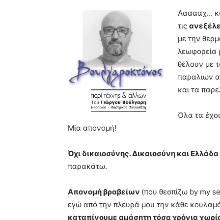
blonde
Αααααχ… κα
lesbians
τις
ανεξέλε
very
με την θερμ
hot
cam
λεωφορεία 
show.
desi
θέλουν με τ
xxx
παραλιών α
brandi
και τα παρ
lyons
teaches
you
Όλα τα έχου
the
Μία απονομή!
meaning
of
Όχι δικαιοσύνης. Δικαιοσύνη και Ελλάδα
pain.
pornhun
παρακάτω.
hd
porn
Απονομή βραβείων
(που θεσπίζω by my se
εγώ από την πλευρά μου την κάθε κουλαμά
καταπίνουμε αμάσητη τόσα χρόνια χωρίς