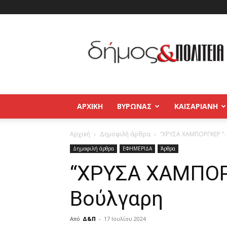
Δήμος
και
Πολιτεία
Βύρωνας
–
Καισαριανή
–
ΑΡΧΙΚΉ
ΒΥΡΩΝΑΣ
ΚΑΙΣΑΡΙΑΝΗ
Παγκράτι
Αρχική
Δημοφιλή άρθρα
“ΧΡΥΣΑ ΧΑΜΠΟΡΓΚΕΡ ”.
Δημοφιλή άρθρα
ΕΦΗΜΕΡΙΔΑ
Άρθρα
“ΧΡΥΣΑ ΧΑΜΠΟΡΓ
Βούλγαρη
Από
Δ&Π
-
17 Ιουλίου 2024