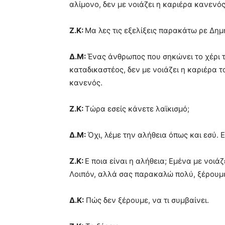
αλίμονο, δεν με νοιάζει η καριέρα κανενός
Ζ.Κ:
Μα λες τις εξελίξεις παρακάτω ρε Δημ
Δ.Μ:
Ένας άνθρωπος που σηκώνει το χέρι τ
καταδικαστέος, δεν με νοιάζει η καριέρα τ
κανενός.
Ζ.Κ:
Τώρα εσείς κάνετε λαϊκισμό;
Δ.Μ:
Όχι, λέμε την αλήθεια όπως και εσύ. 
Ζ.Κ:
Ε ποια είναι η αλήθεια; Εμένα με νοιάζ
Λοιπόν, αλλά σας παρακαλώ πολύ, ξέρουμε α
Δ.Κ:
Πώς δεν ξέρουμε, να τι συμβαίνει.