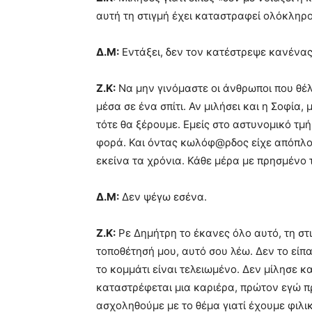
αυτή τη στιγμή έχει καταστραφεί ολόκληρος
Δ.Μ:
Εντάξει, δεν τον κατέστρεψε κανένας
Ζ.Κ:
Να μην γινόμαστε οι άνθρωποι που θέλο
μέσα σε ένα σπίτι. Αν μιλήσει και η Σοφία,
τότε θα ξέρουμε. Εμείς στο αστυνομικό τ
φορά. Και όντας κωλόφ@ρδος είχε απόπλου
εκείνα τα χρόνια. Κάθε μέρα με πρησμένο τ
Δ.Μ:
Δεν ψέγω εσένα.
Ζ.Κ:
Ρε Δημήτρη το έκανες όλο αυτό, τη σ
τοποθέτησή μου, αυτό σου λέω. Δεν το είπα
το κομμάτι είναι τελειωμένο. Δεν μίλησε κ
καταστρέφεται μια καριέρα, πρώτον εγώ πριν
ασχοληθούμε με το θέμα γιατί έχουμε φιλι