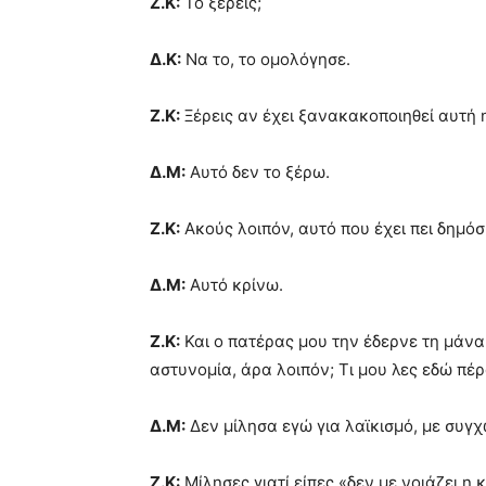
Ζ.Κ:
Το ξέρεις;
Δ.Κ:
Να το, το ομολόγησε.
Ζ.Κ:
Ξέρεις αν έχει ξανακακοποιηθεί αυτή η
Δ.Μ:
Αυτό δεν το ξέρω.
Ζ.Κ:
Ακούς λοιπόν, αυτό που έχει πει δημόσ
Δ.Μ:
Αυτό κρίνω.
Ζ.Κ:
Και ο πατέρας μου την έδερνε τη μάνα
αστυνομία, άρα λοιπόν; Τι μου λες εδώ πέρ
Δ.Μ:
Δεν μίλησα εγώ για λαϊκισμό, με συγχ
Ζ.Κ:
Μίλησες γιατί είπες «δεν με νοιάζει η 