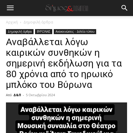
Αρχική
Δημοφιλή άρθρα
Δημοφιλή άρθρα
ΒΥΡΩΝΑΣ
Ανακοινώσεις - Δελτία τύπου
Αναβάλλεται λόγω
καιρικών συνθηκών η
σημερινή εκδήλωση για τα
80 χρόνια από το ηρωικό
μπλόκο του Βύρωνα
Από
Δ&Π
-
5 Οκτωβρίου 2024
blonde
lesbians
very
hot
cam