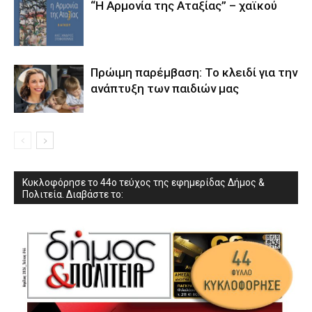
“Η Αρμονία της Αταξίας” – χαϊκού
Πρώιμη παρέμβαση: Το κλειδί για την
ανάπτυξη των παιδιών µας
Κυκλοφόρησε το 44ο τεύχος της εφημερίδας Δήμος &
Πολιτεία. Διαβάστε το: