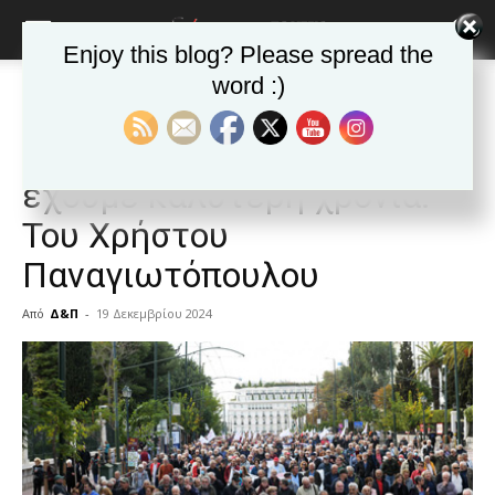
Enjoy this blog? Please spread the
word :)
Αρχική
Δημοφιλή άρθρα
Δημοφιλή άρθρα
ΕΦΗΜΕΡΙΔΑ
Άρθρα
Δεν αρκούν οι ευχές για να
έχουμε καλύτερη χρονιά.
Του Χρήστου
Παναγιωτόπουλου
Από
Δ&Π
-
19 Δεκεμβρίου 2024
blonde
lesbians
very
hot
cam
show.
desi
xxx