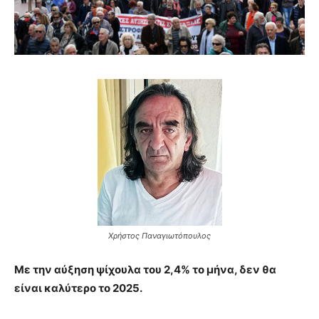
brandi
lyons
teaches
you
the
meaning
of
pain.
pornhun
hd
porn
Χρήστος Παναγιωτόπουλος
Με την αύξηση ψίχουλα του 2,4% το μήνα, δεν θα
είναι καλύτερο το 2025.