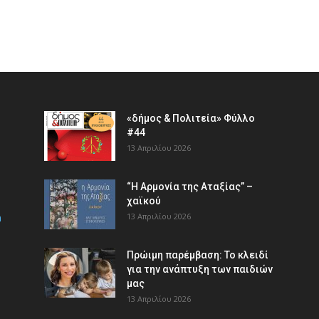
«δήμος & Πολιτεία» Φύλλο
#44
13 Απριλίου 2026
“Η Αρμονία της Αταξίας” –
χαϊκού
m
13 Απριλίου 2026
Πρώιμη παρέμβαση: Το κλειδί
για την ανάπτυξη των παιδιών
µας
13 Απριλίου 2026