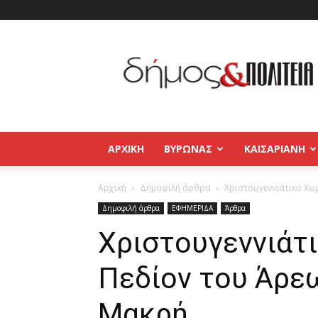
Δήμος
και
Πολιτεία
Βύρωνας
–
Καισαριανή
–
ΑΡΧΙΚΉ
ΒΥΡΩΝΑΣ
ΚΑΙΣΑΡΙΑΝΗ
Παγκράτι
Αρχική
Δημοφιλή άρθρα
Χριστουγεννιάτικο Χω
Δημοφιλή άρθρα
ΕΦΗΜΕΡΙΔΑ
Άρθρα
Χριστουγεννιάτ
Πεδίον του Άρε
Μακρή