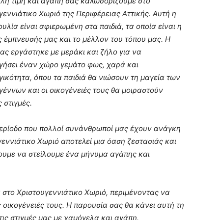
λη τιμή και αγάπη σας καλωσορίζουμε στο
γεννιάτικο Χωριό της Περιφέρειας Αττικής. Αυτή η
υλία είναι αφιερωμένη στα παιδιά, τα οποία είναι η
ς έμπνευσής μας και το μέλλον του τόπου μας. Η
ας εργάστηκε με μεράκι και ζήλο για να
γήσει έναν χώρο γεμάτο φως, χαρά και
γικότητα, όπου τα παιδιά θα νιώσουν τη μαγεία των
γέννων και οι οικογένειές τους θα μοιραστούν
 στιγμές.
περίοδο που πολλοί συνάνθρωποί μας έχουν ανάγκη
γεννιάτικο Χωριό αποτελεί μια όαση ζεστασιάς και
λουμε να στείλουμε ένα μήνυμα αγάπης και
α στο Χριστουγεννιάτικο Χωριό, περιμένοντας να
 οικογένειές τους. Η παρουσία σας θα κάνει αυτή τη
 τις στιγμές μας με χαμόγελα και αγάπη.