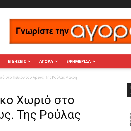
ΕΙΔΗΣΕΙΣ
ΑΓΟΡΑ
ΕΦΗΜΕΡΊΔΑ
ριό στο Πεδίον του Άρεως. Της Ρούλας Μακρή
ικο Χωριό στο
ως. Της Ρούλας