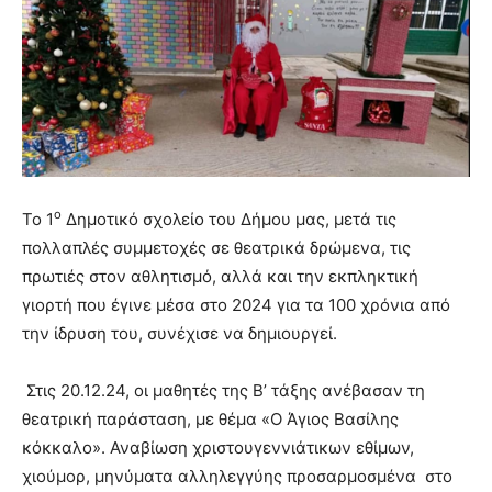
hot
cam
show.
desi
xxx
brandi
lyons
teaches
you
the
meaning
ο
Το 1
Δημοτικό σχολείο του Δήμου μας, μετά τις
of
πολλαπλές συμμετοχές σε θεατρικά δρώμενα, τις
pain.
πρωτιές στον αθλητισμό, αλλά και την εκπληκτική
pornhun
γιορτή που έγινε μέσα στο 2024 για τα 100 χρόνια από
hd
porn
την ίδρυση του, συνέχισε να δημιουργεί.
Στις 20.12.24, οι μαθητές της Β’ τάξης ανέβασαν τη
θεατρική παράσταση, με θέμα «Ο Άγιος Βασίλης
κόκκαλο». Αναβίωση χριστουγεννιάτικων εθίμων,
χιούμορ, μηνύματα αλληλεγγύης προσαρμοσμένα στο