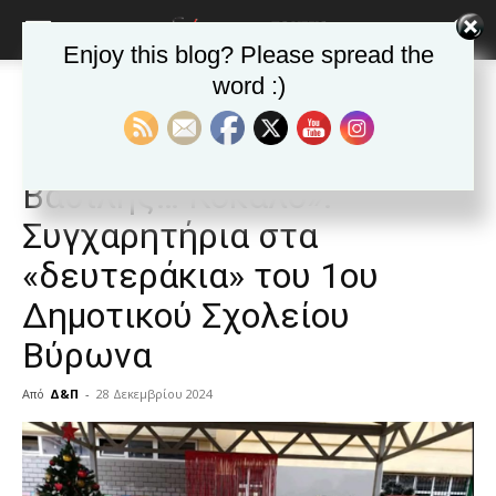
Enjoy this blog? Please spread the
word :)
Αρχική
Δημοφιλή άρθρα
Δημοφιλή άρθρα
ΒΥΡΩΝΑΣ
Τα νέα της Πόλης
ΒΥΡΩΝΑΣ: «Ο Άγιος
Βασίλης… Κόκαλο».
Συγχαρητήρια στα
«δευτεράκια» του 1ου
Δημοτικού Σχολείου
Βύρωνα
Από
Δ&Π
-
28 Δεκεμβρίου 2024
blonde
lesbians
very