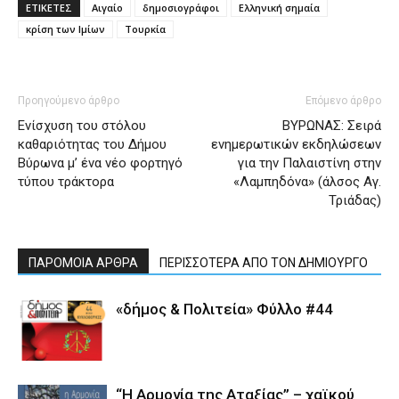
ΕΤΙΚΕΤΕΣ
Αιγαίο
δημοσιογράφοι
Ελληνική σημαία
κρίση των Ιμίων
Τουρκία
Προηγούμενο άρθρο
Επόμενο άρθρο
Ενίσχυση του στόλου
ΒΥΡΩΝΑΣ: Σειρά
καθαριότητας του Δήμου
ενημερωτικών εκδηλώσεων
Βύρωνα μ’ ένα νέο φορτηγό
για την Παλαιστίνη στην
τύπου τράκτορα
«Λαμπηδόνα» (άλσος Αγ.
Τριάδας)
ΠΑΡΟΜΟΙΑ ΑΡΘΡΑ
ΠΕΡΙΣΣΟΤΕΡΑ ΑΠΟ ΤΟΝ ΔΗΜΙΟΥΡΓΟ
«δήμος & Πολιτεία» Φύλλο #44
“Η Αρμονία της Αταξίας” – χαϊκού