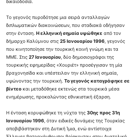
δικαιοδοσία.
Το γεγονός πυροδότησε μια σειρά ανταλλαγών
διπλωματικών διακοινώσεων, που σταδιακά οδήγησαν
στην ένταση.
Η ελληνική σημαία υψώθηκε
από τον
δήμαρχο Καλύμνου στις
25 Ιανουαρίου 1996
, γεγονός
που κινητοποίησε την τουρκική κοινή γνώμη και τα
ΜΜΕ. Στις
27 Ιανουαρίου
, δύο δημοσιογράφοι της
τουρκικής εφημερίδας «Χουριέτ» προσέγγισαν τη μία
βραχονησίδα και υπέστειλαν την ελληνική σημαία,
υψώνοντας την τουρκική.
Το γεγονός καταγράφηκε σε
βίντεο
και μεταδόθηκε εκτενώς στα τουρκικά μέσα
ενημέρωσης, προκαλώντας εθνικιστική έξαρση.
Η ένταση κορυφώθηκε τη νύχτα της
30ης προς 31η
Ιανουαρίου 1996
, όταν ειδικές δυνάμεις της Τουρκίας
αποβιβάστηκαν στη Δυτική Ίμια, ενώ αντίστοιχα
Έλληνες βατραχάνθρωποι βρίσκονταν στην Ανατολική