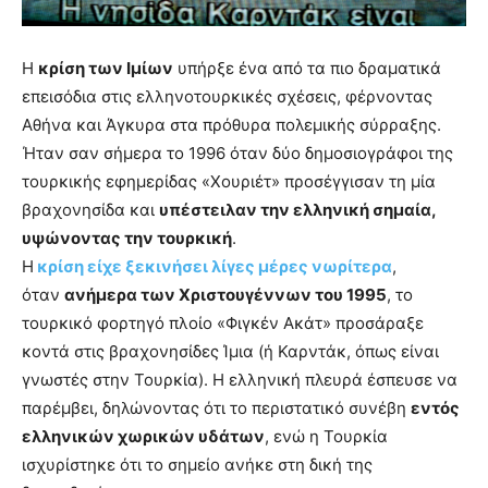
you
the
meaning
Η
κρίση των Ιμίων
υπήρξε ένα από τα πιο δραματικά
of
επεισόδια στις ελληνοτουρκικές σχέσεις, φέρνοντας
pain.
Αθήνα και Άγκυρα στα πρόθυρα πολεμικής σύρραξης.
pornhun
hd
Ήταν σαν σήμερα το 1996 όταν δύο δημοσιογράφοι της
porn
τουρκικής εφημερίδας «Χουριέτ» προσέγγισαν τη μία
βραχονησίδα και
υπέστειλαν την ελληνική σημαία,
υψώνοντας την τουρκική
.
Η
κρίση είχε ξεκινήσει λίγες μέρες νωρίτερα
,
όταν
ανήμερα των Χριστουγέννων του 1995
, το
τουρκικό φορτηγό πλοίο «Φιγκέν Ακάτ» προσάραξε
κοντά στις βραχονησίδες Ίμια (ή Καρντάκ, όπως είναι
γνωστές στην Τουρκία). Η ελληνική πλευρά έσπευσε να
παρέμβει, δηλώνοντας ότι το περιστατικό συνέβη
εντός
ελληνικών χωρικών υδάτων
, ενώ η Τουρκία
ισχυρίστηκε ότι το σημείο ανήκε στη δική της