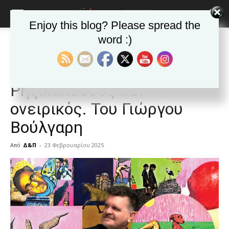
Enjoy this blog? Please spread the
word :)
Αρχική
Δημοφιλή άρθρα
Δημοφιλή άρθρα
ΕΦΗΜΕΡΙΔΑ
Άρθρα
Δημήτρης Αστερίου –
Ρηξικέλευθος και
ονειρικός. Του Γιώργου
Βούλγαρη
Από
Δ&Π
-
23 Φεβρουαρίου 2025
blonde
lesbians
very
hot
cam
show.
desi
xxx