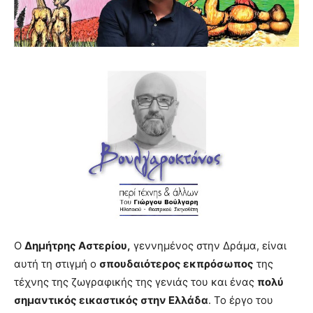
brandi
lyons
teaches
you
the
meaning
of
pain.
pornhun
hd
porn
Ο
Δημήτρης Αστερίου,
γεννημένος στην Δράμα, είναι
αυτή τη στιγμή ο
σπουδαιότερος εκπρόσωπος
της
τέχνης της ζωγραφικής της γενιάς του και ένας
πολύ
σημαντικός εικαστικός στην Ελλάδα
. Το έργο του