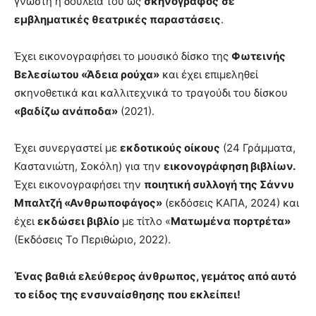
γνωστή η δουλειά του ως
σκηνογράφος
σε
εμβληματικές θεατρικές παραστάσεις
.
Έχει εικονογραφήσει το μουσικό δίσκο της
Φωτεινής
Βελεσίωτου «Άδεια ρούχα»
και έχει επιμεληθεί
σκηνοθετικά και καλλιτεχνικά το τραγούδι του δίσκου
«βαδίζω ανάποδα»
(2021).
Έχει συνεργαστεί με
εκδοτικούς οίκους
(24 Γράμματα,
Καστανιώτη, Σοκόλη) για την
εικονογράφηση βιβλίων.
Έχει εικονογραφήσει την
ποιητική συλλογή της Σάννυ
Μπαλτζή «Ανθρωποφάγος»
(εκδόσεις ΚΑΠΑ, 2024) και
έχει
εκδώσει βιβλίο
με τίτλο «
Ματωμένα πορτρέτα»
(Εκδόσεις Το Περιθώριο, 2022).
Ένας βαθιά ελεύθερος άνθρωπος, γεμάτος από αυτό
το είδος της ενσυναίσθησης που εκλείπει!