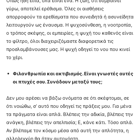
Όπως ήδη είπα, όλα είναι ένα. Η ζωή, ότι συμβαίνει
γύρω, αποτελεί ερέθισμα. Όλες οι αισθήσεις
απορροφούν τα ερεθίσματα που συνειδητά ή ασυνείδητα
λειτουργούν ως έναυσμα. Η ψυχοσύνθεση, η νοοτροπία,
ο τρόπος σκέψης, οι εμπειρίες, η ψυχή του καθενός είναι
το φίλτρο, όλοι διαχειριζόμαστε διαφορετικά τις
προσλαμβάνουσες μας. Η ψυχή οδηγεί το νου που κινεί
το χέρι.
Φιλανθρωπία και ακτιβισμός. Είναι γνωστές αυτές
οι πτυχές σου. Συνάδουν μεταξύ τους;
Δεν μου αρέσει να βάζω ονόματα σε ότι σκέφτομαι, σε
ότι νοιώθω, σ’ αυτό που οδηγεί τις πράξεις μου. Για μένα
τα πράγματα είναι απλά. Βλέπεις την αδικία, βλέπεις την
ανάγκη, βλέπεις την απελπισία; Ε, κάνε κάτι. Τόσο απλά.
Αν βλέπαμε τον κόσμο μέσα από αυτή την απλότητα, η
αλληλεγγύη θα ήταν αυτονόητη.