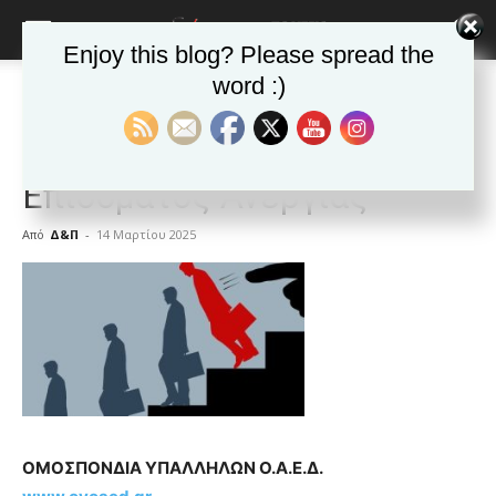
Enjoy this blog? Please spread the
word :)
Αρχική
Δημοφιλή άρθρα
Δημοφιλή άρθρα
ΕΙΔΗΣΕΙΣ
Ελλαδα
Πιλοτικό Πρόγραμμα
Επιδόματος Ανεργίας
Από
Δ&Π
-
14 Μαρτίου 2025
blonde
lesbians
very
hot
cam
show.
desi
xxx
brandi
lyons
ΟΜΟΣΠΟΝΔΙΑ ΥΠΑΛΛΗΛΩΝ Ο.Α.Ε.Δ.
teaches