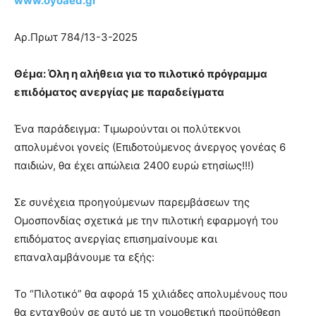
www.oyoaed.gr
you
the
Αρ.Πρωτ 784/13-3-2025
meaning
of
pain.
Θέμα: Όλη η αλήθεια για το πιλοτικό πρόγραμμα
pornhun
επιδόματος ανεργίας με παραδείγματα
hd
porn
Ένα παράδειγμα: Τιμωρούνται οι πολύτεκνοι
απολυμένοι γονείς (Επιδοτούμενος άνεργος γονέας 6
παιδιών, θα έχει απώλεια 2400 ευρώ ετησίως!!!)
Σε συνέχεια προηγούμενων παρεμβάσεων της
Ομοσπονδίας σχετικά με την πιλοτική εφαρμογή του
επιδόματος ανεργίας επισημαίνουμε και
επαναλαμβάνουμε τα εξής:
Το “Πιλοτικό” θα αφορά 15 χιλιάδες απολυμένους που
θα ενταχθούν σε αυτό με τη νομοθετική προϋπόθεση