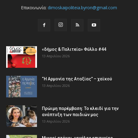
Επικοινωνία:
dimoskaipoliteia.byron@gmail.com
«δήμος & Πολιτεία» Φύλλο #44
13 Απριλίου 2026
“Η Αρμονία της Αταξίας” – χαϊκού
13 Απριλίου 2026
Πρώιμη παρέμβαση: Το κλειδί για την
ανάπτυξη των παιδιών µας
13 Απριλίου 2026
Μικροί στόχοι, μεγάλες επιτυχίες