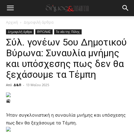
Αρχική
Δημοφιλή άρθρα
Δημοφιλή άρθρα
ΒΥΡΩΝΑΣ
Τα νέα της Πόλης
Σύλ. γονέων 5ου Δημοτικού
Βύρωνα: Συναυλία μνήμης
και υπόσχεσης πως δεν θα
ξεχάσουμε τα Τέμπη
Από
Δ&Π
-
13 Μαΐου 2025
blonde
lesbians
very
hot
Ήταν συγκλονιστική η συναυλία μνήμης και υπόσχεσης
cam
πως δεν θα ξεχάσουμε τα Τέμπη.
show.
desi
xxx