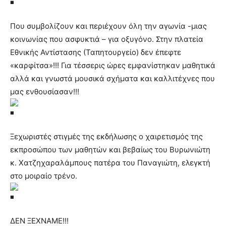
brandi
lyons
Που συμβολίζουν και περιέχουν όλη την αγωνία -μιας
teaches
κοινωνίας που ασφυκτιά – για οξυγόνο. Στην πλατεία
you
the
Εθνικής Αντίστασης (Ταπητουργείο) δεν έπεφτε
meaning
«καρφίτσα»!!! Για τέσσερις ώρες εμφανίστηκαν μαθητικά
of
αλλά και γνωστά μουσικά σχήματα και καλλιτέχνες που
pain.
μας ενθουσίασαν!!!
pornhun
hd
porn
Ξεχωριστές στιγμές της εκδήλωσης ο χαιρετισμός της
εκπροσώπου των μαθητών και βεβαίως του Βυρωνιώτη
κ. Χατζηχαραλάμπους πατέρα του Παναγιώτη, ελεγκτή
στο μοιραίο τρένο.
ΔΕΝ ΞΕΧΝΑΜΕ!!!