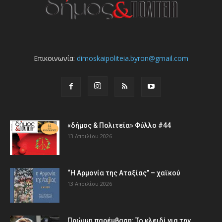
Επικοινωνία:
dimoskaipoliteia.byron@gmail.com
«δήμος & Πολιτεία» Φύλλο #44
13 Απριλίου 2026
“Η Αρμονία της Αταξίας” – χαϊκού
13 Απριλίου 2026
Πρώιμη παρέμβαση: Το κλειδί για την