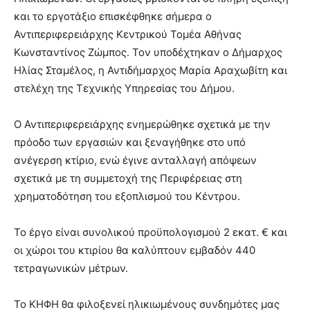
hot
και το εργοτάξιο επισκέφθηκε σήμερα ο
cam
show.
Αντιπεριφερειάρχης Κεντρικού Τομέα Αθήνας
desi
xxx
Κωνσταντίνος Ζώμπος. Τον υποδέχτηκαν ο Δήμαρχος
brandi
Ηλίας Σταμέλος, η Αντιδήμαρχος Μαρία Αραχωβίτη και
lyons
στελέχη της Τεχνικής Υπηρεσίας του Δήμου.
teaches
you
the
Ο Αντιπεριφερειάρχης ενημερώθηκε σχετικά με την
meaning
πρόοδο των εργασιών και ξεναγήθηκε στο υπό
of
ανέγερση κτίριο, ενώ έγινε ανταλλαγή απόψεων
pain.
σχετικά με τη συμμετοχή της Περιφέρειας στη
pornhun
hd
χρηματοδότηση του εξοπλισμού του Κέντρου.
porn
Το έργο είναι συνολικού προϋπολογισμού 2 εκατ. € και
οι χώροι του κτιρίου θα καλύπτουν εμβαδόν 440
τετραγωνικών μέτρων.
Το ΚΗΦΗ θα φιλοξενεί ηλικιωμένους συνδημότες μας