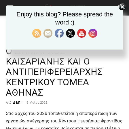
Enjoy this blog? Please spread the
word :)
Αρχική
ΚΑΙΣΑΡΙΑΝΗ
Ανακοινώσεις -θεσμικά
ΚΑΙΣΑΡΙΑΝΗ
Ανακοινώσεις -θεσμικά
Δημοφιλή άρθρα
ΣΤΟ ΕΡΓΟΤΑΞΙΟ ΤΟΥ ΚΗΦΗ
Ο ΔΗΜΑΡΧΟΣ
ΚΑΙΣΑΡΙΑΝΗΣ ΚΑΙ Ο
ΑΝΤΙΠΕΡΙΦΕΡΕΙΑΡΧΗΣ
ΚΕΝΤΡΙΚΟΥ ΤΟΜΕΑ
ΑΘΗΝΑΣ
Από
Δ&Π
-
19 Μαΐου 2025
blonde
Στις αρχές του 2026 τοποθετείται η αποπεράτωση των
lesbians
εργασιών ανέγερσης του Κέντρου Ημερήσιας Φροντίδας
very
Ηλικιωμένων. Οι εργασίες βρίσκονται σε πλήρη εξέλιξη