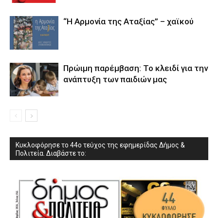
“Η Αρμονία της Αταξίας” – χαϊκού
Πρώιμη παρέμβαση: Το κλειδί για την
ανάπτυξη των παιδιών µας
Κυκλοφόρησε το 44ο τεύχος της εφημερίδας Δήμος &
Πολιτεία. Διαβάστε το: