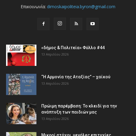
Επικοινωνία:
dimoskaipoliteia.byron@gmail.com
«δήμος & Πολιτεία» Φύλλο #44
13 Απριλίου 2026
“Η Αρμονία της Αταξίας” – χαϊκού
13 Απριλίου 2026
Πρώιμη παρέμβαση: Το κλειδί για την
ανάπτυξη των παιδιών µας
13 Απριλίου 2026
Μικροί στόχοι, μεγάλες επιτυχίες