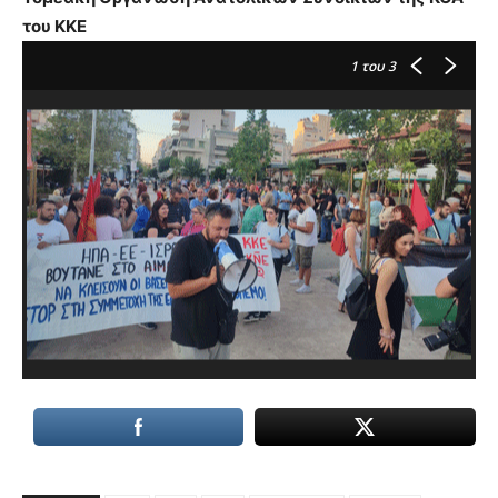
του ΚΚΕ
1
του 3