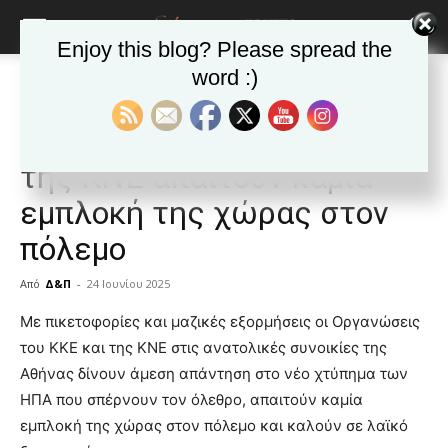
Enjoy this blog? Please spread the
word :)
Αρχική
Δημοφιλή άρθρα
Δημοφιλή άρθρα
ΕΙΔΗΣΕΙΣ
Ελλαδα
Οι Οργανώσεις του ΚΚΕ και
της ΚΝΕ απαιτούν καμία
εμπλοκή της χώρας στον
πόλεμο
Από
Δ&Π
-
24 Ιουνίου 2025
blonde
Με πικετοφορίες και μαζικές εξορμήσεις οι Οργανώσεις
lesbians
του ΚΚΕ και της ΚΝΕ στις ανατολικές συνοικίες της
very
Αθήνας δίνουν άμεση απάντηση στο νέο χτύπημα των
hot
ΗΠΑ που σπέρνουν τον όλεθρο, απαιτούν καμία
cam
show.
εμπλοκή της χώρας στον πόλεμο και καλούν σε λαϊκό
desi
xxx