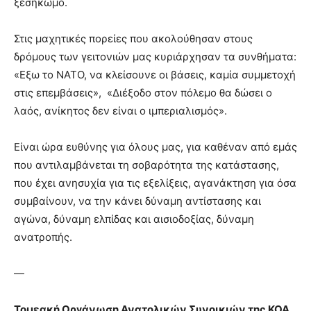
ξεσηκωμό.
brandi
lyons
Στις μαχητικές πορείες που ακολούθησαν στους
teaches
δρόμους των γειτονιών μας κυριάρχησαν τα συνθήματα:
you
the
«Εξω το ΝΑΤΟ, να κλείσουνε οι βάσεις, καμία συμμετοχή
meaning
στις επεμβάσεις», «Διέξοδο στον πόλεμο θα δώσει ο
of
λαός, ανίκητος δεν είναι ο ιμπεριαλισμός».
pain.
pornhun
hd
Είναι ώρα ευθύνης για όλους μας, για καθέναν από εμάς
porn
που αντιλαμβάνεται τη σοβαρότητα της κατάστασης,
που έχει ανησυχία για τις εξελίξεις, αγανάκτηση για όσα
συμβαίνουν, να την κάνει δύναμη αντίστασης και
αγώνα, δύναμη ελπίδας και αισιοδοξίας, δύναμη
ανατροπής.
—
Τομεακή Οργάνωση Ανατολικών Συνοικιών
της ΚΟΑ