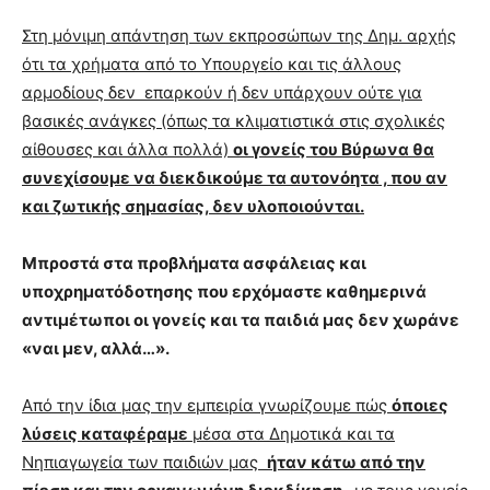
Στη μόνιμη απάντηση των εκπροσώπων της Δημ. αρχής
ότι τα χρήματα από το Υπουργείο και τις άλλους
αρμοδίους δεν επαρκούν ή δεν υπάρχουν ούτε για
βασικές ανάγκες (όπως τα κλιματιστικά στις σχολικές
αίθουσες και άλλα πολλά)
οι γονείς του Βύρωνα θα
συνεχίσουμε να διεκδικούμε τα αυτονόητα , που αν
και ζωτικής σημασίας, δεν υλοποιούνται.
Μπροστά στα προβλήματα ασφάλειας και
υποχρηματόδοτησης που ερχόμαστε καθημερινά
αντιμέτωποι οι γονείς και τα παιδιά μας δεν χωράνε
«ναι μεν, αλλά…».
Από την ίδια μας την εμπειρία γνωρίζουμε πώς
όποιες
λύσεις καταφέραμε
μέσα στα Δημοτικά και τα
Νηπιαγωγεία των παιδιών μας
ήταν κάτω από την