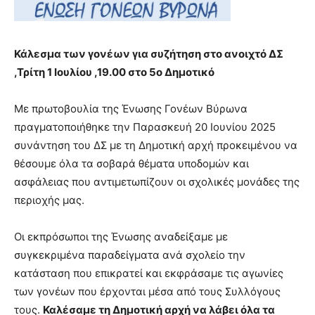
lyons
teaches
you
the
Κάλεσμα των γονέων για συζήτηση στο ανοιχτό ΔΣ
meaning
,Τρίτη 1 Ιουλίου ,19.00 στο 5ο Δημοτικό
of
pain.
pornhun
Με πρωτοβουλία της Ένωσης Γονέων Βύρωνα
hd
πραγματοποιήθηκε την Παρασκευή 20 Ιουνίου 2025
porn
συνάντηση του ΔΣ με τη Δημοτική αρχή προκειμένου να
θέσουμε όλα τα σοβαρά θέματα υποδομών και
ασφάλειας που αντιμετωπίζουν οι σχολικές μονάδες της
περιοχής μας.
Οι εκπρόσωποι της Ένωσης αναδείξαμε με
συγκεκριμένα παραδείγματα ανά σχολείο την
κατάσταση που επικρατεί και εκφράσαμε τις αγωνίες
των γονέων που έρχονται μέσα από τους Συλλόγους
τους.
Καλέσαμε τη Δημοτική αρχή να λάβει όλα τα