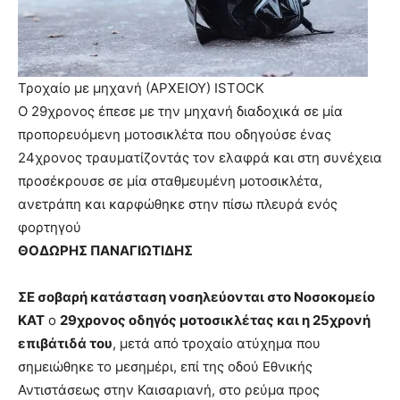
lyons
teaches
you
the
meaning
Τροχαίο με μηχανή (ΑΡΧΕΙΟΥ)
ISTOCK
of
Ο 29χρονος έπεσε με την μηχανή διαδοχικά σε μία
pain.
προπορευόμενη μοτοσικλέτα που οδηγούσε ένας
pornhun
hd
24χρονος τραυματίζοντάς τον ελαφρά και στη συνέχεια
porn
προσέκρουσε σε μία σταθμευμένη μοτοσικλέτα,
ανετράπη και καρφώθηκε στην πίσω πλευρά ενός
φορτηγού
ΘΟΔΩΡΗΣ ΠΑΝΑΓΙΩΤΙΔΗΣ
ΣΕ σοβαρή κατάσταση νοσηλεύονται στο Νοσοκομείο
ΚΑΤ
ο
29χρονος οδηγός μοτοσικλέτας και η 25χρονή
επιβάτιδά του
, μετά από τροχαίο ατύχημα που
σημειώθηκε το μεσημέρι, επί της οδού Εθνικής
Αντιστάσεως στην Καισαριανή, στο ρεύμα προς