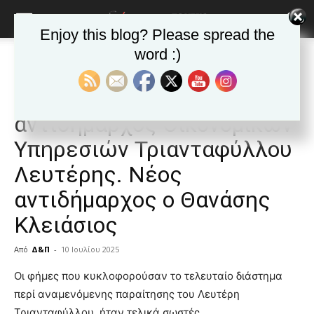
Enjoy this blog? Please spread the
word :)
Αρχική
Δημοφιλή άρθρα
Δημοφιλή άρθρα
ΒΥΡΩΝΑΣ
Τα νέα της Πόλης
ΒΥΡΩΝΑΣ: Παραιτήθηκε ο
αντιδήμαρχος Οικονομικών
Υπηρεσιών Τριανταφύλλου
Λευτέρης. Νέος
αντιδήμαρχος ο Θανάσης
Κλειάσιος
Από
Δ&Π
-
10 Ιουλίου 2025
blonde
Οι φήμες που κυκλοφορούσαν το τελευταίο διάστημα
lesbians
περί αναμενόμενης παραίτησης του Λευτέρη
very
Τριανταφύλλου, ήταν τελικά σωστές.