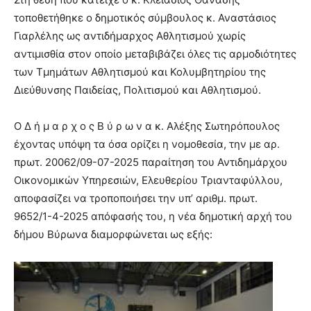
τοποθετήθηκε ο δημοτικός σύμβουλος κ. Αναστάσιος
Γιαρλέλης ως αντιδήμαρχος Αθλητισμού χωρίς
αντιμισθία στον οποίο μεταβιβάζει όλες τις αρμοδιότητες
των Τμημάτων Αθλητισμού και Κολυμβητηρίου της
Διεύθυνσης Παιδείας, Πολιτισμού και Αθλητισμού.
Ο Δ ή μ α ρ χ ο ς Β ύ ρ ω ν α κ. Αλέξης Σωτηρόπουλος
έχοντας υπόψη τα όσα ορίζει η νομοθεσία, την με αρ.
πρωτ. 20062/09-07-2025 παραίτηση του Αντιδημάρχου
Οικονομικών Υπηρεσιών, Ελευθερίου Τριανταφύλλου,
αποφασίζει να τροποποιήσει την υπ’ αριθμ. πρωτ.
9652/1-4-2025 απόφασής του, η νέα δημοτική αρχή του
δήμου Βύρωνα διαμορφώνεται ως εξής: