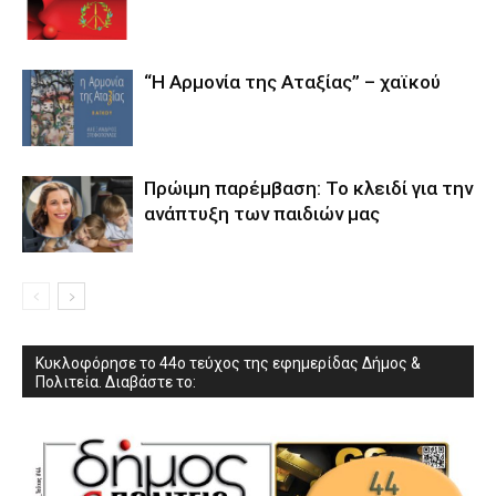
“Η Αρμονία της Αταξίας” – χαϊκού
Πρώιμη παρέμβαση: Το κλειδί για την
ανάπτυξη των παιδιών µας
Κυκλοφόρησε το 44ο τεύχος της εφημερίδας Δήμος &
Πολιτεία. Διαβάστε το: