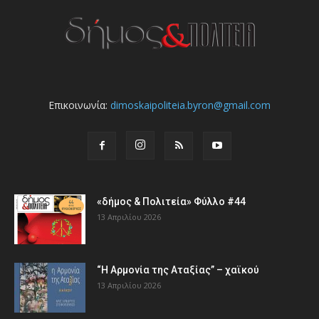
Επικοινωνία:
dimoskaipoliteia.byron@gmail.com
«δήμος & Πολιτεία» Φύλλο #44
13 Απριλίου 2026
“Η Αρμονία της Αταξίας” – χαϊκού
13 Απριλίου 2026