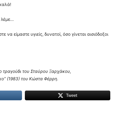
 καλά!
α λέμε…
ε να είμαστε υγιείς, δυνατοί, όσο γίνεται αισιόδοξοι
μο τραγούδι του Σταύρου Ξαρχάκου,
κο” (1983) του Κώστα Φέρρη.
Tweet