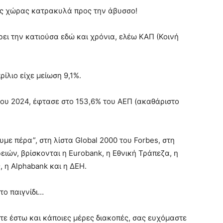
της χώρας κατρακυλά προς την άβυσσο!
ρει την κατιούσα εδώ και χρόνια, ελέω ΚΑΠ (Κοινή
ρίλιο είχε μείωση 9,1%.
του 2024, έφτασε στο 153,6% του ΑΕΠ (ακαθάριστο
υμε πέρα”, στη λίστα Global 2000 του Forbes, στη
ιών, βρίσκονται η Eurobank, η Εθνική Τράπεζα, η
 η Alphabank και η ΔΕΗ.
το παιγνίδι…
άτε έστω και κάποιες μέρες διακοπές, σας ευχόμαστε