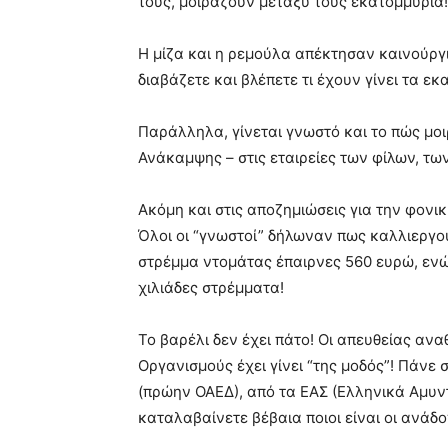
τους, μοιράζουν μεταξύ τους εκατομμύρια!
Η μίζα και η ρεμούλα απέκτησαν καινούργ
διαβάζετε και βλέπετε τι έχουν γίνει τα 
Παράλληλα, γίνεται γνωστό και το πώς μο
Ανάκαμψης – στις εταιρείες των φίλων, τ
Ακόμη και στις αποζημιώσεις για την φονικ
Όλοι οι “γνωστοί” δήλωναν πως καλλιεργούσ
στρέμμα ντομάτας έπαιρνες 560 ευρώ, ενώ 
χιλιάδες στρέμματα!
Το βαρέλι δεν έχει πάτο! Οι απευθείας α
Οργανισμούς έχει γίνει “της μοδός”! Πάνε
(πρώην ΟΑΕΔ), από τα ΕΑΣ (Ελληνικά Αμυντ
καταλαβαίνετε βέβαια ποιοι είναι οι ανάδ