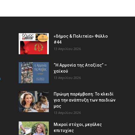
«δήμος & Πολιτεία» Φύλλο
#44
13 Απριλίου 2026
“Η Αρμονία της Αταξίας” –
χαϊκού
m
13 Απριλίου 2026
Πρώιμη παρέμβαση: Το κλειδί
για την ανάπτυξη των παιδιών
µας
13 Απριλίου 2026
Μικροί στόχοι, μεγάλες
επιτυχίες