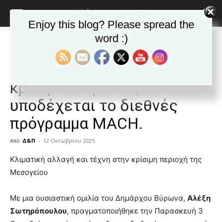
Enjoy this blog? Please spread the
word :)
Αρχική
ΒΥΡΩΝΑΣ
Ανακοινώσεις - Δελτία τύπου
ΒΥΡΩΝΑΣ
Ανακοινώσεις - Δελτία τύπου
Δημοφιλή άρθρα
Πολιτισμός και Κλιματική
κρίση: Ο Βύρωνας
υποδέχεται το διεθνές
πρόγραμμα MACH.
Από
Δ&Π
-
12 Οκτωβρίου 2025
blonde
Κλιματική αλλαγή και τέχνη στην κρίσιμη περιοχή της
lesbians
Μεσογείου
very
hot
Με μια ουσιαστική ομιλία του Δημάρχου Βύρωνα,
Αλέξη
cam
show.
Σωτηρόπουλου
desi
, πραγματοποιήθηκε την Παρασκευή 3
xxx