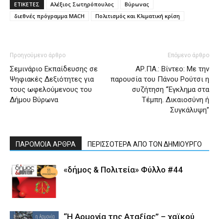
ΕΤΙΚΕΤΕΣ
Αλέξιος Σωτηρόπουλος
Βύρωνας
διεθνές πρόγραμμα MACH
Πολιτισμός και Κλιματική κρίση
Προηγούμενο άρθρο
Επόμενο άρθρο
Σεμινάριο Εκπαίδευσης σε
ΑΡ.ΠΑ.: Βίντεο: Με την
Ψηφιακές Δεξιότητες για
παρουσία του Πάνου Ρούτσι η
τους ωφελούμενους του
συζήτηση “Έγκλημα στα
Δήμου Βύρωνα
Τέμπη. Δικαιοσύνη ή
Συγκάλυψη”
ΠΑΡΟΜΟΙΑ ΑΡΘΡΑ
ΠΕΡΙΣΣΟΤΕΡΑ ΑΠΟ ΤΟΝ ΔΗΜΙΟΥΡΓΟ
«δήμος & Πολιτεία» Φύλλο #44
“Η Αρμονία της Αταξίας” – χαϊκού