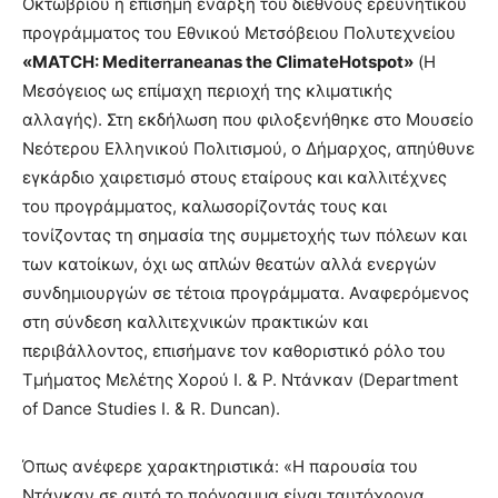
Οκτωβρίου η επίσημη έναρξη του διεθνούς ερευνητικού
brandi
προγράμματος του Εθνικού Μετσόβειου Πολυτεχνείου
lyons
«MATCH: Mediterraneanas the ClimateHotspot»
(Η
teaches
Μεσόγειος ως επίμαχη περιοχή της κλιματικής
you
the
αλλαγής). Στη εκδήλωση που φιλοξενήθηκε στο Μουσείο
meaning
Νεότερου Ελληνικού Πολιτισμού, ο Δήμαρχος, απηύθυνε
of
εγκάρδιο χαιρετισμό στους εταίρους και καλλιτέχνες
pain.
του προγράμματος, καλωσορίζοντάς τους και
pornhun
hd
τονίζοντας τη σημασία της συμμετοχής των πόλεων και
porn
των κατοίκων, όχι ως απλών θεατών αλλά ενεργών
συνδημιουργών σε τέτοια προγράμματα. Αναφερόμενος
στη σύνδεση καλλιτεχνικών πρακτικών και
περιβάλλοντος, επισήμανε τον καθοριστικό ρόλο του
Τμήματος Μελέτης Χορού Ι. & Ρ. Ντάνκαν (Department
of Dance Studies I. & R. Duncan).
Όπως ανέφερε χαρακτηριστικά: «Η παρουσία του
Ντάνκαν σε αυτό το πρόγραμμα είναι ταυτόχρονα