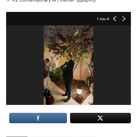
1
του 6