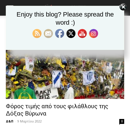
blonde
lesbians
Enjoy this blog? Please spread the
very
hot
word :)
Αρχική
Ετικέτες
Αλκιβιάδης Καμπανός
cam
Ετικέτα: Αλκιβιάδης Καμπανός
show.
desi
xxx
brandi
lyons
teaches
you
the
meaning
of
pain.
pornhun
hd
Φόρος τιμής από τους φιλάθλους της
porn
Δόξας Βύρωνα
Δ&Π
-
9 Μαρτίου 2022
0