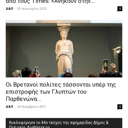
από τους Times: «Ανήκουν στην...
Δ&Π
-
29 Ιανουαρίου 2022
0
Οι Βρετανοί πολίτες τάσσονται υπέρ της
επιστροφής των Γλυπτών του
Παρθενώνα...
Δ&Π
-
24 Νοεμβρίου 2021
0
Κυκλοφόρησε το 44ο τεύχος της εφημερίδας Δήμος &
Πολιτεία. Διαβάστε το: