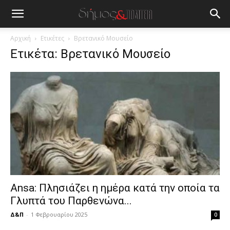
blonde
lesbians
very
hot
Αρχική
Ετικέτες
Βρετανικό Μουσείο
cam
Ετικέτα: Βρετανικό Μουσείο
show.
desi
xxx
brandi
lyons
teaches
you
the
meaning
of
pain.
pornhun
hd
Ansa: Πλησιάζει η ημέρα κατά την οποία τα
porn
Γλυπτά του Παρθενώνα...
Δ&Π
-
1 Φεβρουαρίου 2025
0