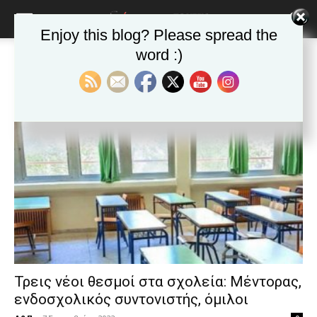
blonde
lesbians
Enjoy this blog? Please spread the
very
hot
word :)
Αρχική
Ετικέτες
γενικός γραμματέας του υπουργείου Παιδείας
cam
Ετικέτα: γενικός γραμματέας του
show.
desi
υπουργείου Παιδείας
xxx
brandi
lyons
teaches
you
the
meaning
of
pain.
pornhun
hd
porn
Τρεις νέοι θεσμοί στα σχολεία: Μέντορας,
ενδοσχολικός συντονιστής, όμιλοι