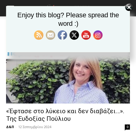
blonde
lesbians
Enjoy this blog? Please spread the
very
hot
word :)
Αρχική
Ετικέτες
εκπαιδευτική κοινότητα
cam
Ετικέτα: εκπαιδευτική κοινότητα
show.
desi
xxx
brandi
lyons
teaches
you
the
meaning
of
pain.
pornhun
hd
«Έφτασε στο λύκειο και δεν διαβάζει…».
porn
Της Ευδοξίας Πούλιου
Δ&Π
-
12 Σεπτεμβρίου 2024
0