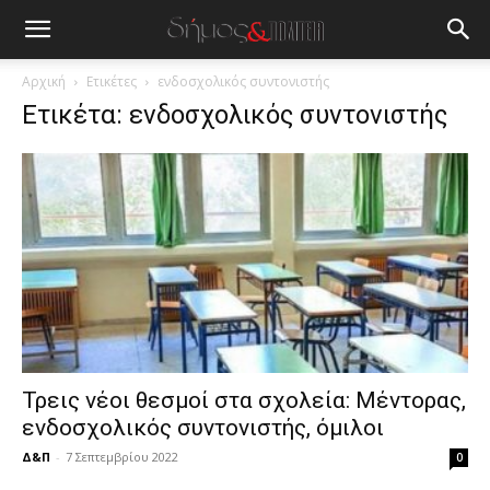
blonde
lesbians
very
hot
Αρχική
Ετικέτες
ενδοσχολικός συντονιστής
cam
Ετικέτα: ενδοσχολικός συντονιστής
show.
desi
xxx
brandi
lyons
teaches
you
the
meaning
of
pain.
pornhun
hd
Τρεις νέοι θεσμοί στα σχολεία: Μέντορας,
porn
ενδοσχολικός συντονιστής, όμιλοι
Δ&Π
-
7 Σεπτεμβρίου 2022
0