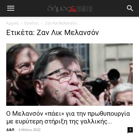
blonde
lesbians
very
hot
Αρχική
Ετικέτες
Ζαν Λικ Μελανσόν
cam
Ετικέτα: Ζαν Λικ Μελανσόν
show.
desi
xxx
brandi
lyons
teaches
you
the
meaning
of
pain.
pornhun
hd
Ο Μελανσόν «πάει» για την πρωθυπουργία
porn
με ευρύτερη στήριξη της γαλλικής...
Δ&Π
-
6 Μαΐου 2022
0