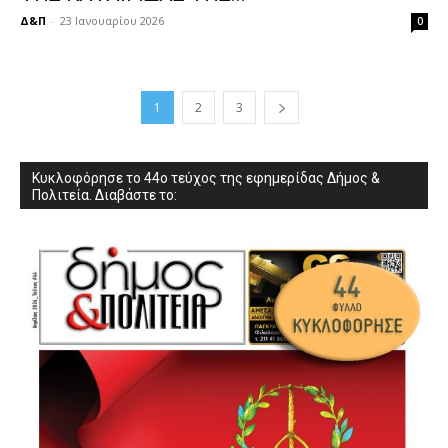
Δ&Π
-
23 Ιανουαρίου 2026
0
1
2
3
Κυκλοφόρησε το 44ο τεύχος της εφημερίδας Δήμος &
Πολιτεία. Διαβάστε το: