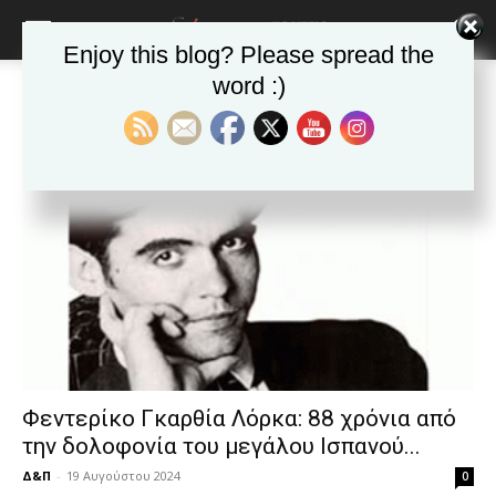
blonde
lesbians
Enjoy this blog? Please spread the
very
hot
word :)
Αρχική
Ετικέτες
Ισπανός ποιητής
cam
Ετικέτα: Ισπανός ποιητής
show.
desi
xxx
brandi
lyons
teaches
you
the
meaning
of
pain.
pornhun
hd
porn
Φεντερίκο Γκαρθία Λόρκα: 88 χρόνια από
την δολοφονία του μεγάλου Ισπανού...
Δ&Π
-
19 Αυγούστου 2024
0