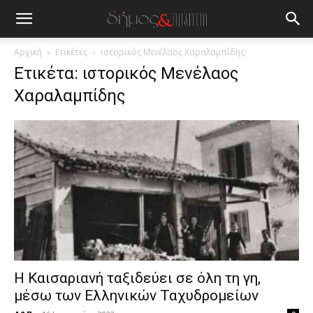
blonde
lesbians
very
hot
Αρχική
Ετικέτες
ιστορικός Μενέλαος Χαραλαμπίδης
cam
Ετικέτα: ιστορικός Μενέλαος
show.
desi
Χαραλαμπίδης
xxx
brandi
lyons
teaches
you
the
meaning
of
pain.
pornhun
hd
porn
Η Καισαριανή ταξιδεύει σε όλη τη γη,
μέσω των Ελληνικών Ταχυδρομείων