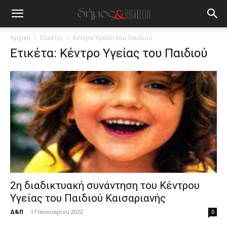
blonde
lesbians
very
hot
Αρχική
Ετικέτες
Κέντρο Υγείας του Παιδιού
cam
Ετικέτα: Κέντρο Υγείας του Παιδιού
show.
desi
xxx
brandi
lyons
teaches
you
the
meaning
of
pain.
pornhun
hd
2η διαδικτυακή συνάντηση του Κέντρου
porn
Υγείας του Παιδιού Καισαριανής
Δ&Π
-
17 Ιανουαρίου 2022
0