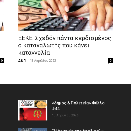
ΕΕΚΕ: Σχεδόν πάντα κερδισμένος
ο καταναλωτής που κάνει
καταγγελία
Δ&Π
-
18 Απριλίου 2023
0
0
«δήμος & Πολιτεία» Φύλλο
#44
13 Απριλίου 2026
“Η Αρμονία της Αταξίας” –