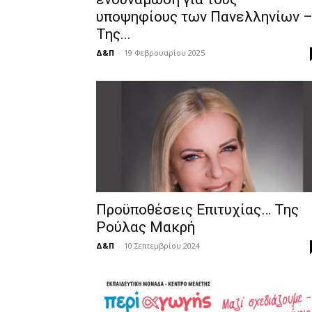
υποψηφίους των Πανελληνίων 
Της...
Δ&Π
-
19 Φεβρουαρίου 2025
Προϋποθέσεις Επιτυχίας… Της
Ρούλας Μακρή
Δ&Π
-
10 Σεπτεμβρίου 2024