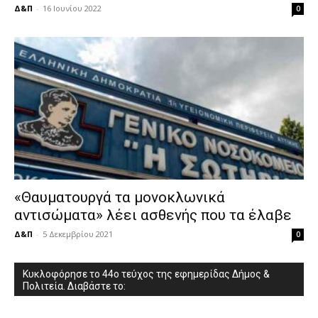
Δ&Π
-
16 Ιουνίου 2022
0
«Θαυματουργά τα μονοκλωνικά
αντισώματα» λέει ασθενής που τα έλαβε
Δ&Π
-
5 Δεκεμβρίου 2021
0
Κυκλοφόρησε το 44ο τεύχος της εφημερίδας Δήμος &
Πολιτεία. Διαβάστε το: