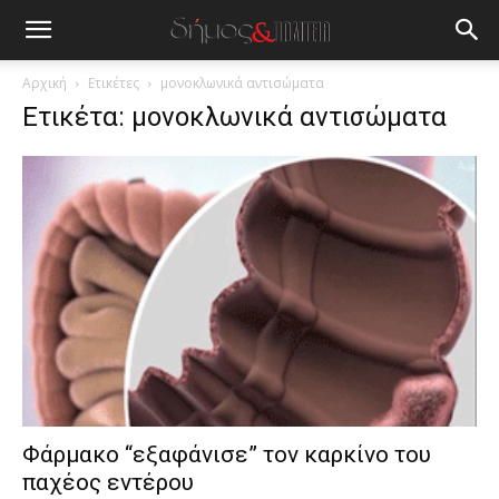
blonde
lesbians
very
hot
Αρχική
Ετικέτες
μονοκλωνικά αντισώματα
cam
Ετικέτα: μονοκλωνικά αντισώματα
show.
desi
xxx
brandi
lyons
teaches
you
the
meaning
of
pain.
pornhun
hd
porn
Φάρμακο “εξαφάνισε” τον καρκίνο του
παχέος εντέρου