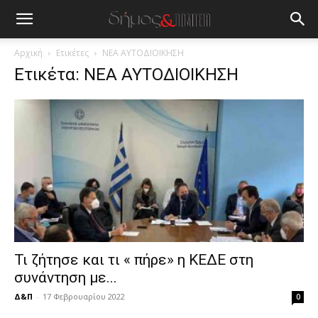
blonde
lesbians
very
hot
Αρχική
Ετικέτες
ΝΕΑ ΑΥΤΟΔΙΟΙΚΗΣΗ
cam
Ετικέτα: ΝΕΑ ΑΥΤΟΔΙΟΙΚΗΣΗ
show.
desi
xxx
brandi
lyons
teaches
you
the
meaning
of
pain.
pornhun
hd
Τι ζήτησε και τι « πήρε» η ΚΕΔΕ στη
porn
συνάντηση με...
Δ&Π
-
17 Φεβρουαρίου 2022
0