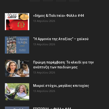
«δήμος & Πολιτεία» Φύλλο #44
13 Απριλίου 2026
“Η Αρμονία της Αταξίας” – χαϊκού
13 Απριλίου 2026
Πρώιμη παρέμβαση: Το κλειδί για την
ανάπτυξη των παιδιών µας
13 Απριλίου 2026
Μικροί στόχοι, μεγάλες επιτυχίες
13 Απριλίου 2026
EDITORIAL – Φύλλο #44