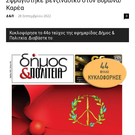
Σφραγίστηκε βενζινάδικο στον Βύρωνα/
Καρέα
Δ&Π
-
28 Σεπτεμβρίου 2022
0
Κυκλοφόρησε το 44ο τεύχος της εφημερίδας Δήμος &
Πολιτεία. Διαβάστε το: