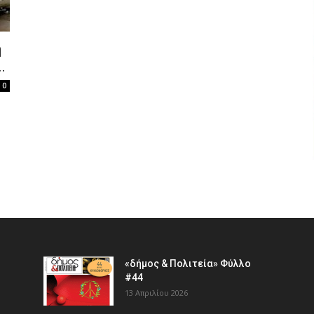
η
.
0
«δήμος & Πολιτεία» Φύλλο
#44
13 Απριλίου 2026