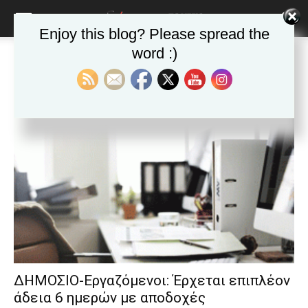
blonde
lesbians
Enjoy this blog? Please spread the
very
hot
word :)
Αρχική
Ετικέτες
Τοπική Αυτοδιοίκηση
cam
Ετικέτα: Τοπική Αυτοδιοίκηση
show.
desi
xxx
brandi
lyons
teaches
you
the
meaning
of
pain.
pornhun
hd
porn
ΔΗΜΟΣΙΟ-Εργαζόμενοι: Έρχεται επιπλέον
άδεια 6 ημερών με αποδοχές