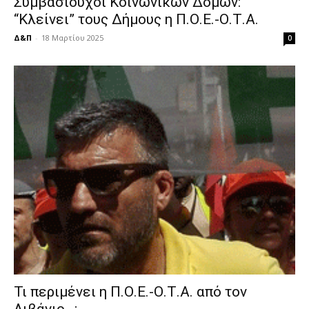
Συμβασιούχοι Κοινωνικών Δομών:
“Κλείνει” τους Δήμους η Π.Ο.Ε.-Ο.Τ.Α.
Δ&Π
-
18 Μαρτίου 2025
0
Τι περιμένει η Π.Ο.Ε.-Ο.Τ.Α. από τον
Λιβάνιο…;