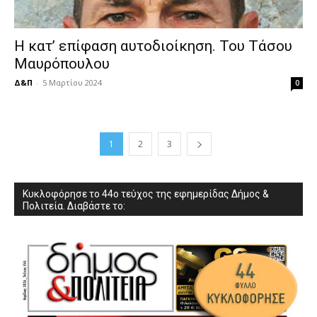
Η κατ’ επίφαση αυτοδιοίκηση. Του Τάσου
Μαυρόπουλου
Δ&Π
-
5 Μαρτίου 2024
0
1
2
3
Κυκλοφόρησε το 44ο τεύχος της εφημερίδας Δήμος &
Πολιτεία. Διαβάστε το: