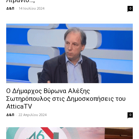
Δ&Π
-
14 Ιουλίου 2024
0
Ο Δήμαρχος Βύρωνα Αλέξης
Σωτηρόπουλος στις Δημοσκοπήσεις του
AtticaTV
Δ&Π
-
22 Απριλίου 2024
0