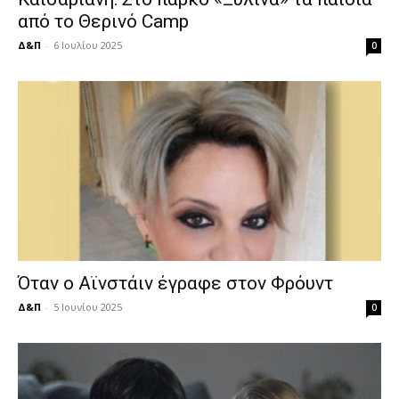
από το Θερινό Camp
Δ&Π
-
6 Ιουλίου 2025
0
Όταν ο Αϊνστάιν έγραφε στον Φρόυντ
Δ&Π
-
5 Ιουνίου 2025
0