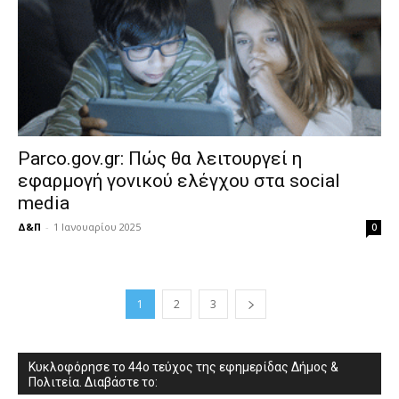
Parco.gov.gr: Πώς θα λειτουργεί η
εφαρμογή γονικού ελέγχου στα social
media
Δ&Π
-
1 Ιανουαρίου 2025
0
1
2
3
Κυκλοφόρησε το 44ο τεύχος της εφημερίδας Δήμος &
Πολιτεία. Διαβάστε το: