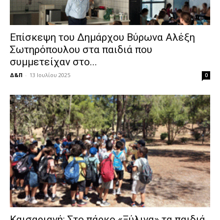
Επίσκεψη του Δημάρχου Βύρωνα Αλέξη
Σωτηρόπουλου στα παιδιά που
συμμετείχαν στο...
Δ&Π
-
13 Ιουλίου 2025
0
Καισαριανή: Στο πάρκο «Ξύλινα» τα παιδιά