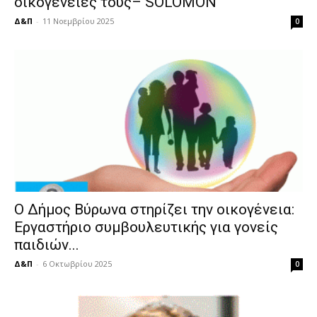
οικογένειές τους– SOLOMON
Δ&Π
-
11 Νοεμβρίου 2025
0
Ο Δήμος Βύρωνα στηρίζει την οικογένεια:
Εργαστήριο συμβουλευτικής για γονείς
παιδιών...
Δ&Π
-
6 Οκτωβρίου 2025
0