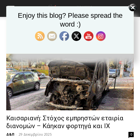
blonde
lesbians
Enjoy this blog? Please spread the
very
hot
word :)
Αρχική
Ετικέτες
Φωτιά
cam
Ετικέτα: Φωτιά
show.
desi
xxx
brandi
lyons
teaches
you
the
meaning
of
pain.
pornhun
hd
porn
Καισαριανή: Στόχος εμπρηστών εταιρία
διανομών – Κάηκαν φορτηγά και ΙΧ
Δ&Π
-
29 Δεκεμβρίου 2025
0