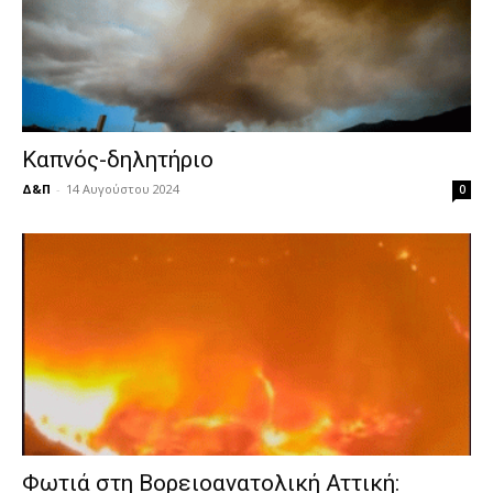
Καπνός-δηλητήριο
Δ&Π
-
14 Αυγούστου 2024
0
Φωτιά στη Βορειοανατολική Αττική: