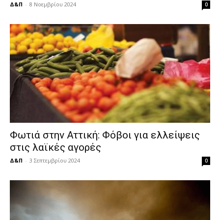
Δ&Π
-
8 Νοεμβρίου 2024
0
Φωτιά στην Αττική: Φόβοι για ελλείψεις
στις λαϊκές αγορές
Δ&Π
-
3 Σεπτεμβρίου 2024
0