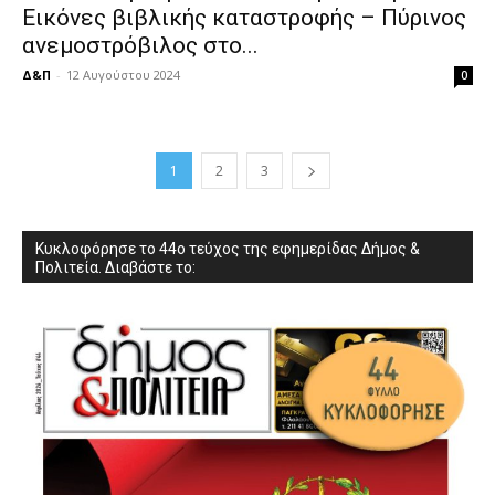
Εικόνες βιβλικής καταστροφής – Πύρινος
ανεμοστρόβιλος στο...
Δ&Π
-
12 Αυγούστου 2024
0
1
2
3
Κυκλοφόρησε το 44ο τεύχος της εφημερίδας Δήμος &
Πολιτεία. Διαβάστε το: