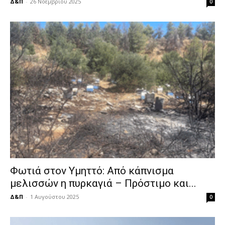
Δ&Π
-
26 Νοεμβρίου 2025
0
Φωτιά στον Υμηττό: Από κάπνισμα
μελισσών η πυρκαγιά – Πρόστιμο και...
Δ&Π
-
1 Αυγούστου 2025
0