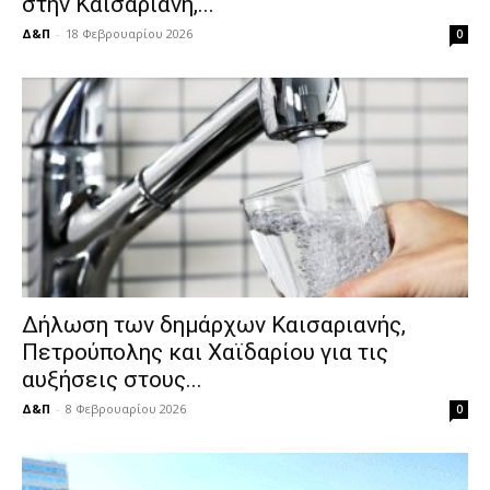
στην Καισαριανή,...
Δ&Π
-
18 Φεβρουαρίου 2026
0
Δήλωση των δημάρχων Καισαριανής,
Πετρούπολης και Χαϊδαρίου για τις
αυξήσεις στους...
Δ&Π
-
8 Φεβρουαρίου 2026
0