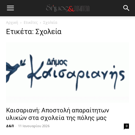
blonde
lesbians
very
hot
Αρχική
Ετικέτες
Σχολεία
cam
Ετικέτα: Σχολεία
show.
desi
xxx
brandi
lyons
teaches
you
the
meaning
of
pain.
pornhun
hd
Καισαριανή: Αποστολή απαραίτητων
porn
υλικών στα σχολεία της πόλης μας
Δ&Π
-
11 Ιανουαρίου 2026
0