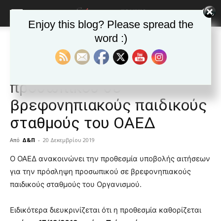
Enjoy this blog? Please spread the
word :)
Αρχική
ΕΙΔΗΣΕΙΣ
Ελλαδα
ΕΙΔΗΣΕΙΣ
Ελλαδα
Αιτήσεις για πρόσληψη
προσωπικού σε
βρεφονηπιακούς παιδικούς
σταθμούς του ΟΑΕΔ
Από
Δ&Π
-
20 Δεκεμβρίου 2019
blonde
Ο ΟΑΕΔ ανακοινώνει την προθεσμία υποβολής αιτήσεων
lesbians
για την πρόσληψη προσωπικού σε βρεφονηπιακούς
very
παιδικούς σταθμούς του Οργανισμού.
hot
cam
show.
Ειδικότερα διευκρινίζεται ότι η προθεσμία καθορίζεται
desi
xxx