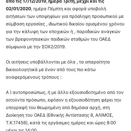
από τις 17/12/2019, ημέρα Τρίτη, μέχρι και τις
brandi
02/01/2020
, ημέρα Πέμπτη και αφορά υποβολή
lyons
αιτήσεων των υποψηφίων για πρόσληψη προσωπικού με
teaches
σύμβαση εργασίας , ιδιωτικού δικαίου ορισμένου χρόνου
you
the
για την κάλυψη των εποχικών ή , παροδικών αναγκών
meaning
των βρεφονηπιακών παιδικών σταθμών του ΟΑΕΔ
of
σύμφωνα με την ΣΟΧ2/2019.
pain.
pornhun
hd
Οι αιτήσεις υποβάλλονται με όλα , τα απαραίτητα
porn
δικαιολογητικά με έναν από τους πιο κάτω
αναφερόμενους τρόπους :
Α ) αυτοπροσώπως, ή με άλλο εξουσιοδοτημένο από τον
αιτούντα πρόσωπο, εφόσον η εξουσιοδότηση φέρει την
υπογραφή του θεωρημένη από δημόσια αρχή, στη
Διοίκηση του ΟΑΕΔ (Εθνικής Αντίστασης 8, ΑΛΙΜΟΣ,
Τ.Κ.17456), κατά τις εργάσιμες ημέρες και ώρες 8:00
μέχρι τις 14:00,