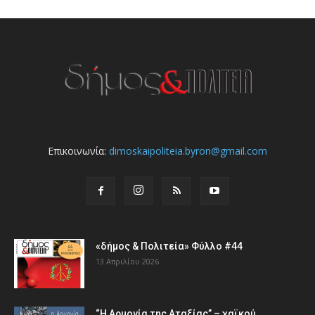
Επικοινωνία:
dimoskaipoliteia.byron@gmail.com
«δήμος & Πολιτεία» Φύλλο #44
13 Απριλίου 2026
“Η Αρμονία της Αταξίας” – χαϊκού