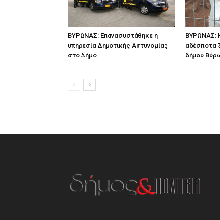
ΒΥΡΩΝΑΣ: Επανασυστάθηκε η
ΒΥΡΩΝΑΣ: Κ
υπηρεσία Δημοτικής Αστυνομίας
αδέσποτα 
στο Δήμο
δήμου Βύρ