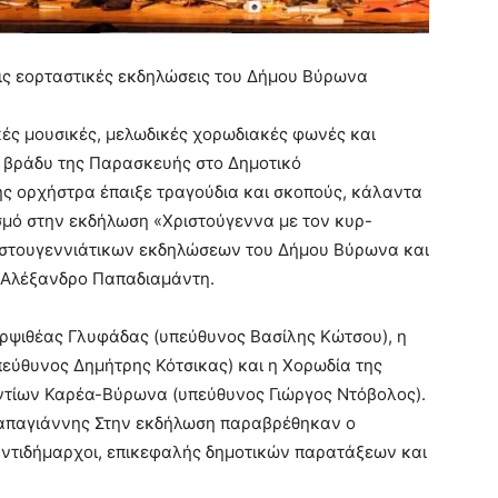
ις εορταστικές εκδηλώσεις του Δήμου Βύρωνα
ές μουσικές, μελωδικές χορωδιακές φωνές και
 βράδυ της Παρασκευής στο Δημοτικό
ς ορχήστρα έπαιξε τραγούδια και σκοπούς, κάλαντα
σμό στην εκδήλωση «Χριστούγεννα με τον κυρ-
ριστουγεννιάτικων εκδηλώσεων του Δήμου Βύρωνα και
, Αλέξανδρο Παπαδιαμάντη.
ερψιθέας Γλυφάδας (υπεύθυνος Βασίλης Κώτσου), η
ύθυνος Δημήτρης Κότσικας) και η Χορωδία της
ντίων Καρέα-Βύρωνα (υπεύθυνος Γιώργος Ντόβολος).
Παπαγιάννης Στην εκδήλωση παραβρέθηκαν ο
ντιδήμαρχοι, επικεφαλής δημοτικών παρατάξεων και