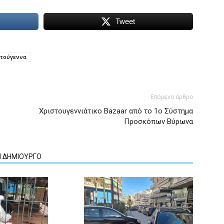
Tweet
στούγεννα
Επόμενο άρθρο
Χριστουγεννιάτικο Bazaar από το 1ο Σύστημα
Προσκόπων Βύρωνα
Ν ΔΗΜΙΟΥΡΓΟ