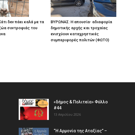
άτι δεν πάει καλά με τα
ΒΥΡΩΝΑΣ: Η απουσία- αδιαφορία
ζώα συντροφιάς του
δημοτικής αρχής και τροχαίας
ωνα
ενισχύουν καταχρηστικές
συμπεριφορές πολιτών (ΦΩΤΟ)
«δήμος & Πολιτεία» Φύλλο
#44
13 Απριλίου 2026
“Η Αρμονία της Αταξίας” –