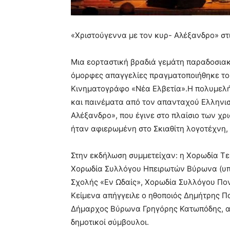
«Χριστούγεννα με τον κυρ- Αλέξανδρο» στ
Μια εορταστική βραδιά γεμάτη παραδοσιακ
όμορφες απαγγελίες πραγματοποιήθηκε το
Κινηματογράφο «Νέα Ελβετία».
Η πολυμελή
και παινέματα από τον απανταχού Ελληνι
Αλέξανδρο», που έγινε στο πλαίσιο των χ
ήταν αφιερωμένη στο Σκιαθίτη λογοτέχνη
Στην εκδήλωση συμμετείχαν: η Χορωδία Τ
Χορωδία Συλλόγου Ηπειρωτών Βύρωνα (υπε
Σχολής «Εν Ωδαίς», Χορωδία Συλλόγου Πο
Κείμενα απήγγειλε ο ηθοποιός Δημήτρης 
Δήμαρχος Βύρωνα Γρηγόρης Κατωπόδης, α
δημοτικοί σύμβουλοι.