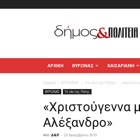
Δήμος
και
Πολιτεία
Βύρωνας
–
Καισαριανή
–
ΑΡΧΙΚΉ
ΒΥΡΩΝΑΣ
ΚΑΙΣΑΡΙΑΝΗ
Παγκράτι
Αρχική
ΒΥΡΩΝΑΣ
Τα νέα της Πόλης
«Χριστούγ
ΒΥΡΩΝΑΣ
Τα νέα της Πόλης
«Χριστούγεννα μ
Αλέξανδρο»
Από
Δ&Π
-
23 Δεκεμβρίου 2019