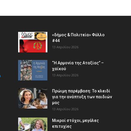
«δήμος & Πολιτεία» Φύλλο
#44
13 Απριλίου 2026
“Η Αρμονία της Αταξίας” –
χαϊκού
m
13 Απριλίου 2026
Πρώιμη παρέμβαση: Το κλειδί
για την ανάπτυξη των παιδιών
µας
13 Απριλίου 2026
Μικροί στόχοι, μεγάλες
επιτυχίες