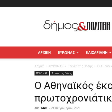
Δήμος
και
Πολιτεία
Βύρωνας
–
Καισαριανή
–
ΑΡΧΙΚΉ
ΒΥΡΩΝΑΣ
ΚΑΙΣΑΡΙΑΝΗ
Παγκράτι
Αρχική
ΒΥΡΩΝΑΣ
Τα νέα της Πόλης
Ο Αθηναϊκ
ΒΥΡΩΝΑΣ
Τα νέα της Πόλης
Ο Αθηναϊκός έκ
πρωτοχρονιάτικ
Από
Δ&Π
-
21 Φεβρουαρίου 2020