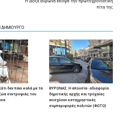
Η Δόξα Βύρωνα έκοψε την πρωτοχρονιάτικη
πίτα της
Ν ΔΗΜΙΟΥΡΓΟ
άτι δεν πάει καλά με τα
ΒΥΡΩΝΑΣ: Η απουσία- αδιαφορία
ζώα συντροφιάς του
δημοτικής αρχής και τροχαίας
ωνα
ενισχύουν καταχρηστικές
συμπεριφορές πολιτών (ΦΩΤΟ)