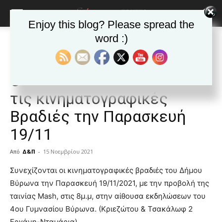
Enjoy this blog? Please spread the
word :)
Αρχική
Ανακοινώσεις - Δελτία τύπου
Βήμα στο δημότη
Ανακοινώσεις - Δελτία τύπου
Βήμα στο δημότη
ΒΥΡΩΝΑΣ
Δημοφιλή άρθρα
Τα νέα της Πόλης
Ο δήμος Βύρωνα συνεχίζει
τις κινηματογραφικές
Βραδιές την Παρασκευή
19/11
Από
Δ&Π
-
15 Νοεμβρίου 2021
blonde
Συνεχίζονται οι κινηματογραφικές βραδιές του Δήμου
lesbians
Βύρωνα την Παρασκευή 19/11/2021, με την προβολή της
very
ταινίας Mash, στις 8μ.μ, στην αίθουσα εκδηλώσεων του
hot
4ου Γυμνασίου Βύρωνα. (Κριεζώτου & Τσακάλωφ 2
cam
show.
Εργάνη-Νταμάρια)
desi