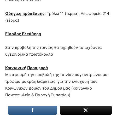
xxx
brandi
Οδηγίες πρόσβασης
: Τρόλεϊ 11 (τέρμα), Λεωφορείο 214
lyons
(τέρμα)
teaches
you
the
Είσοδος Ελεύθερη
meaning
of
Στην προβολή της ταινίας θα τηρηθούν τα ισχύοντα
pain.
υγειονομικά πρωτόκολλα
pornhun
hd
porn
Κοινωνική Προσφορά
Με αφορμή την προβολή της ταινίας συγκεντρώνουμε
τρόφιμα μακράς διάρκειας, για την ενίσχυση των
Κοινωνικών Δομών του Δήμου μας (Κοινωνικό
Παντοπωλείο & Παροχή Συσσιτίου).