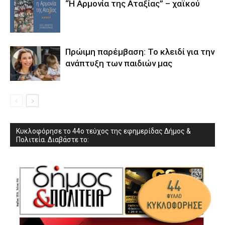
“Η Αρμονία της Αταξίας” – χαϊκού
Πρώιμη παρέμβαση: Το κλειδί για την
ανάπτυξη των παιδιών µας
Κυκλοφόρησε το 44ο τεύχος της εφημερίδας Δήμος &
Πολιτεία. Διαβάστε το: