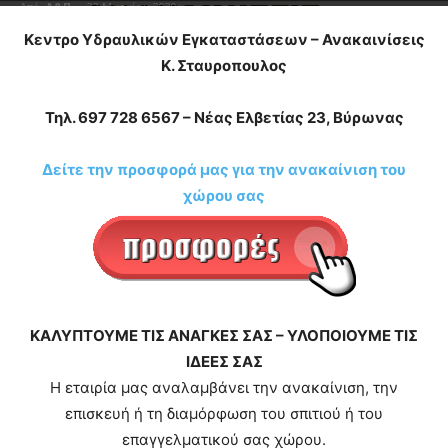
Από
Δ&Π
-
23 Μαρτίου 2020
Κεντρο Υδραυλικών Εγκαταστάσεων – Ανακαινίσεις
blonde
lesbians
Κ. Σταυροπουλος
very
hot
Τηλ. 697 728 6567 – Νέας Ελβετίας 23, Βύρωνας
cam
show.
desi
xxx
Δείτε την προσφορά μας για την ανακαίνιση του
brandi
χώρου σας
lyons
teaches
you
the
meaning
of
ΚΑΛΥΠΤΟΥΜΕ ΤΙΣ ΑΝΑΓΚΕΣ ΣΑΣ – ΥΛΟΠΟΙΟΥΜΕ ΤΙΣ
pain.
pornhun
ΙΔΕΕΣ ΣΑΣ
hd
Η εταιρία μας αναλαμβάνει την ανακαίνιση, την
porn
επισκευή ή τη διαμόρφωση του σπιτιού ή του
επαγγελματικού σας χώρου.