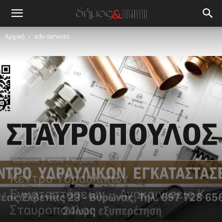
Αρχική
adv-services
adv-services
ΑΓΟΡΑ
Υπηρεσίες
Κεντρο Υδραυλικών
Εγκαταστάσεων – Ανακαινίσεις Κ.
Σταυροπουλος